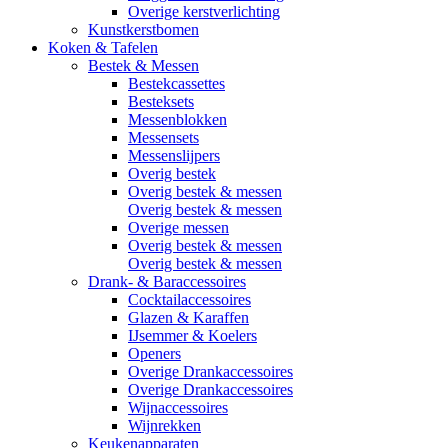
Overige kerstverlichting
Kunstkerstbomen
Koken & Tafelen
Bestek & Messen
Bestekcassettes
Besteksets
Messenblokken
Messensets
Messenslijpers
Overig bestek
Overig bestek & messen
Overig bestek & messen
Overige messen
Overig bestek & messen
Overig bestek & messen
Drank- & Baraccessoires
Cocktailaccessoires
Glazen & Karaffen
IJsemmer & Koelers
Openers
Overige Drankaccessoires
Overige Drankaccessoires
Wijnaccessoires
Wijnrekken
Keukenapparaten