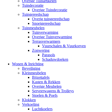
Overige Tuinartikelen
Tuindecoratie
Overige Tuindecoratie
Tuingereedschap
Overig tuingereedschap
Snoeigereedschap
Tuinmeubelen
Tuinverwarming
Overige Tuinverwarming
Terrasverwarmers
Vuurschalen & Vuurkorven
Zonwering
Parasols
Schaduwdoeken
Wonen & Inrichting
Beveiliging
Kleinmeubelen
Bijzettafels
Kasten & Rekken
Overige Meubelen
Serveerwagens & Trolleys
Stoelen & Poefs
Klokken
Verkoeling
Luchtkoelers