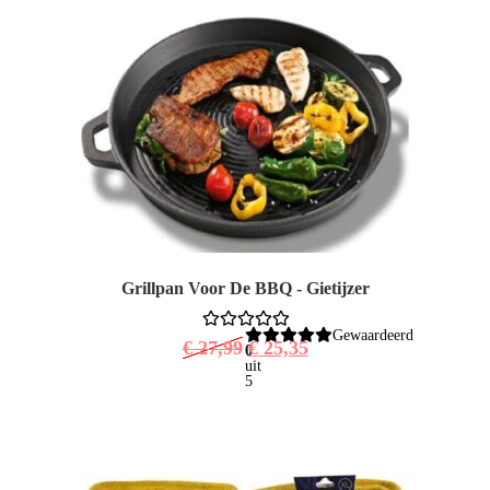
Grillpan Voor De BBQ - Gietijzer
Gewaardeerd
€
27,99
€
25,35
0
uit
5