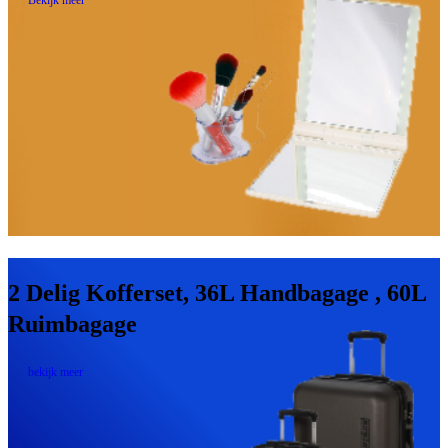
Bekijk meer
2 Delig Kofferset, 36L Handbagage , 60L
Ruimbagage
bekijk meer