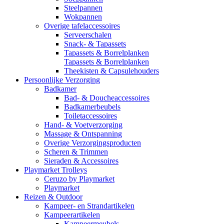
Steelpannen
Wokpannen
Overige tafelaccessoires
Serveerschalen
Snack- & Tapassets
Tapassets & Borrelplanken
Tapassets & Borrelplanken
Theekisten & Capsulehouders
Persoonlijke Verzorging
Badkamer
Bad- & Doucheaccessoires
Badkamerbeubels
Toiletaccessoires
Hand- & Voetverzorging
Massage & Ontspanning
Overige Verzorgingsproducten
Scheren & Trimmen
Sieraden & Accessoires
Playmarket Trolleys
Ceruzo by Playmarket
Playmarket
Reizen & Outdoor
Kampeer- en Strandartikelen
Kampeerartikelen
Kampeermeubels