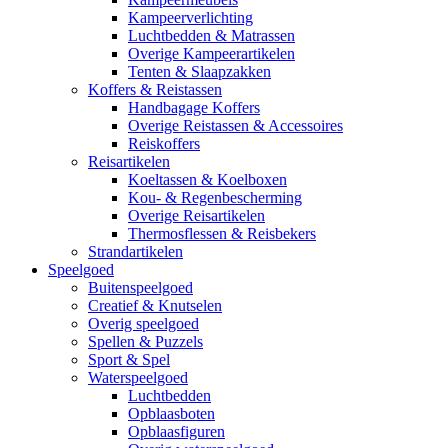
Kampeerverlichting
Luchtbedden & Matrassen
Overige Kampeerartikelen
Tenten & Slaapzakken
Koffers & Reistassen
Handbagage Koffers
Overige Reistassen & Accessoires
Reiskoffers
Reisartikelen
Koeltassen & Koelboxen
Kou- & Regenbescherming
Overige Reisartikelen
Thermosflessen & Reisbekers
Strandartikelen
Speelgoed
Buitenspeelgoed
Creatief & Knutselen
Overig speelgoed
Spellen & Puzzels
Sport & Spel
Waterspeelgoed
Luchtbedden
Opblaasboten
Opblaasfiguren