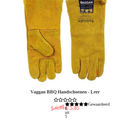
Vaggan BBQ Handschoenen - Leer
Gewaardeerd
€
6,99
€
5,85
0
uit
5