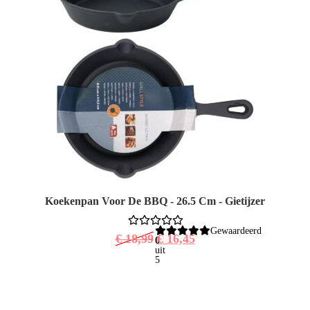
Koekenpan Voor De BBQ - 26.5 Cm - Gietijzer
Gewaardeerd
€
18,99
€
16,45
0
uit
5