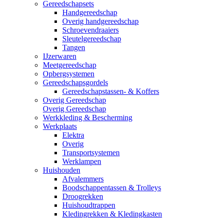
Gereedschapsets
Handgereedschap
Overig handgereedschap
Schroevendraaiers
Sleutelgereedschap
Tangen
IJzerwaren
Meetgereedschap
Opbergsystemen
Gereedschapsgordels
Gereedschapstassen- & Koffers
Overig Gereedschap
Overig Gereedschap
Werkkleding & Bescherming
Werkplaats
Elektra
Overig
Transportsystemen
Werklampen
Huishouden
Afvalemmers
Boodschappentassen & Trolleys
Droogrekken
Huishoudtrappen
Kledingrekken & Kledingkasten