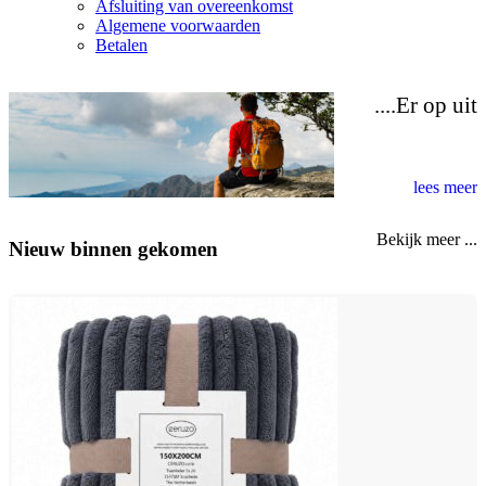
Afsluiting van overeenkomst
Algemene voorwaarden
Betalen
n
Er op uit....
er
lees meer
Bekijk meer ...
Nieuw binnen gekomen