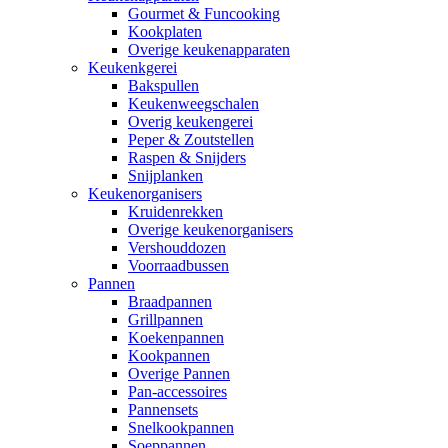
Gourmet & Funcooking
Kookplaten
Overige keukenapparaten
Keukenkgerei
Bakspullen
Keukenweegschalen
Overig keukengerei
Peper & Zoutstellen
Raspen & Snijders
Snijplanken
Keukenorganisers
Kruidenrekken
Overige keukenorganisers
Vershouddozen
Voorraadbussen
Pannen
Braadpannen
Grillpannen
Koekenpannen
Kookpannen
Overige Pannen
Pan-accessoires
Pannensets
Snelkookpannen
Soeppannen