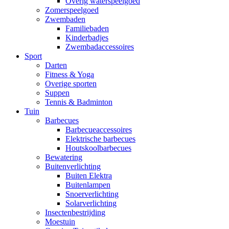
Overig waterspeelgoed
Zomerspeelgoed
Zwembaden
Familiebaden
Kinderbadjes
Zwembadaccessoires
Sport
Darten
Fitness & Yoga
Overige sporten
Suppen
Tennis & Badminton
Tuin
Barbecues
Barbecueaccessoires
Elektrische barbecues
Houtskoolbarbecues
Bewatering
Buitenverlichting
Buiten Elektra
Buitenlampen
Snoerverlichting
Solarverlichting
Insectenbestrijding
Moestuin