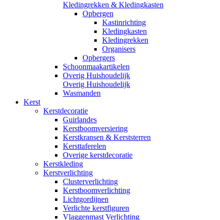
Kledingrekken & Kledingkasten
Opbergen
Kastinrichting
Kledingkasten
Kledingrekken
Organisers
Opbergers
Schoonmaakartikelen
Overig Huishoudelijk
Overig Huishoudelijk
Wasmanden
Kerst
Kerstdecoratie
Guirlandes
Kerstboomversiering
Kerstkransen & Kerststerren
Kersttaferelen
Overige kerstdecoratie
Kerstkleding
Kerstverlichting
Clusterverlichting
Kerstboomverlichting
Lichtgordijnen
Verlichte kerstfiguren
Vlaggenmast Verlichting