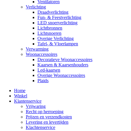
Ventilatoren
Verlichting
Draadverlichting
Fun- & Feestverlichting
LED snoerverlichting
Lichtbronnen
Lichtsnoeren
Overige Verlichting
Tafel- & Vloerlampen
Verwarming
Woonaccessoires
Decoratieve Woonaccessoires
Kaarsen & Kaarsenhouders
Led-kaarsen
Overige Woonaccessoires
Plaids
Home
Winkel
Klantenservice
Vrijwaring
Recht op herroeping
Prijzen en verzendkosten
Levering en levertijden
Klachtenservice