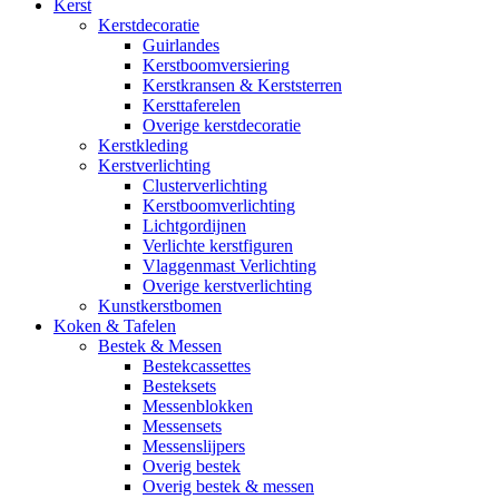
Kerst
Kerstdecoratie
Guirlandes
Kerstboomversiering
Kerstkransen & Kerststerren
Kersttaferelen
Overige kerstdecoratie
Kerstkleding
Kerstverlichting
Clusterverlichting
Kerstboomverlichting
Lichtgordijnen
Verlichte kerstfiguren
Vlaggenmast Verlichting
Overige kerstverlichting
Kunstkerstbomen
Koken & Tafelen
Bestek & Messen
Bestekcassettes
Besteksets
Messenblokken
Messensets
Messenslijpers
Overig bestek
Overig bestek & messen