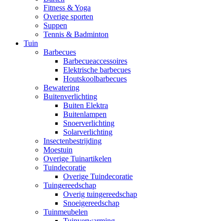
Fitness & Yoga
Overige sporten
Suppen
Tennis & Badminton
Tuin
Barbecues
Barbecueaccessoires
Elektrische barbecues
Houtskoolbarbecues
Bewatering
Buitenverlichting
Buiten Elektra
Buitenlampen
Snoerverlichting
Solarverlichting
Insectenbestrijding
Moestuin
Overige Tuinartikelen
Tuindecoratie
Overige Tuindecoratie
Tuingereedschap
Overig tuingereedschap
Snoeigereedschap
Tuinmeubelen
Tuinverwarming