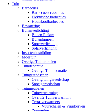
Tuin
Barbecues
Barbecueaccessoires
Elektrische barbecues
Houtskoolbarbecues
Bewatering
Buitenverlichting
Buiten Elektra
Buitenlampen
Snoerverlichting
Solarverlichting
Insectenbestrijding
Moestuin
Overige Tuinartikelen
Tuindecoratie
Overige Tuindecoratie
Tuingereedschap
Overig tuingereedschap
Snoeigereedschap
Tuinmeubelen
Tuinverwarming
Overige Tuinverwarming
Terrasverwarmers
Vuurschalen & Vuurkorven
Zonwering