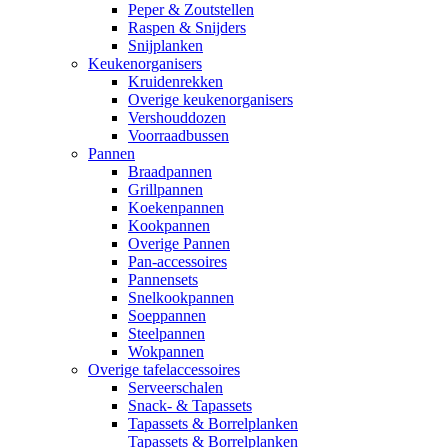
Peper & Zoutstellen
Raspen & Snijders
Snijplanken
Keukenorganisers
Kruidenrekken
Overige keukenorganisers
Vershouddozen
Voorraadbussen
Pannen
Braadpannen
Grillpannen
Koekenpannen
Kookpannen
Overige Pannen
Pan-accessoires
Pannensets
Snelkookpannen
Soeppannen
Steelpannen
Wokpannen
Overige tafelaccessoires
Serveerschalen
Snack- & Tapassets
Tapassets & Borrelplanken
Tapassets & Borrelplanken