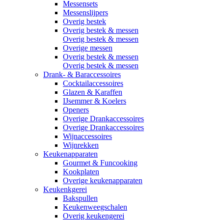
Messensets
Messenslijpers
Overig bestek
Overig bestek & messen
Overig bestek & messen
Overige messen
Overig bestek & messen
Overig bestek & messen
Drank- & Baraccessoires
Cocktailaccessoires
Glazen & Karaffen
IJsemmer & Koelers
Openers
Overige Drankaccessoires
Overige Drankaccessoires
Wijnaccessoires
Wijnrekken
Keukenapparaten
Gourmet & Funcooking
Kookplaten
Overige keukenapparaten
Keukenkgerei
Bakspullen
Keukenweegschalen
Overig keukengerei