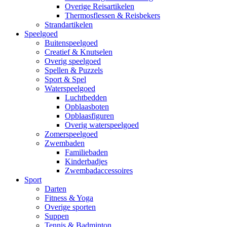
Overige Reisartikelen
Thermosflessen & Reisbekers
Strandartikelen
Speelgoed
Buitenspeelgoed
Creatief & Knutselen
Overig speelgoed
Spellen & Puzzels
Sport & Spel
Waterspeelgoed
Luchtbedden
Opblaasboten
Opblaasfiguren
Overig waterspeelgoed
Zomerspeelgoed
Zwembaden
Familiebaden
Kinderbadjes
Zwembadaccessoires
Sport
Darten
Fitness & Yoga
Overige sporten
Suppen
Tennis & Badminton