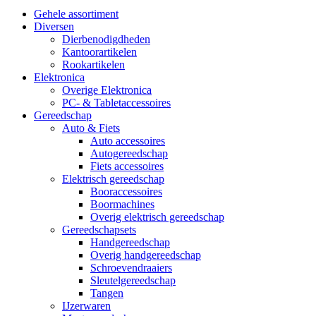
Gehele assortiment
Diversen
Dierbenodigdheden
Kantoorartikelen
Rookartikelen
Elektronica
Overige Elektronica
PC- & Tabletaccessoires
Gereedschap
Auto & Fiets
Auto accessoires
Autogereedschap
Fiets accessoires
Elektrisch gereedschap
Booraccessoires
Boormachines
Overig elektrisch gereedschap
Gereedschapsets
Handgereedschap
Overig handgereedschap
Schroevendraaiers
Sleutelgereedschap
Tangen
IJzerwaren