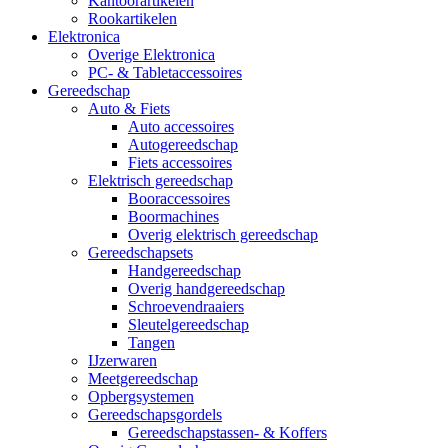
Kantoorartikelen
Rookartikelen
Elektronica
Overige Elektronica
PC- & Tabletaccessoires
Gereedschap
Auto & Fiets
Auto accessoires
Autogereedschap
Fiets accessoires
Elektrisch gereedschap
Booraccessoires
Boormachines
Overig elektrisch gereedschap
Gereedschapsets
Handgereedschap
Overig handgereedschap
Schroevendraaiers
Sleutelgereedschap
Tangen
IJzerwaren
Meetgereedschap
Opbergsystemen
Gereedschapsgordels
Gereedschapstassen- & Koffers