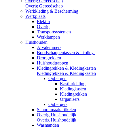
Overig Gereedschap
Overig Gereedschap
Werkkleding & Bescherming
Werkplaats
Elektra
Overig
Transportsystemen
Werklampen
Huishouden
Afvalemmers
Boodschappentassen & Trolleys
Droogrekken
Huishoudtrappen
Kledingrekken & Kledingkasten
Kledingrekken & Kledingkasten
Opbergen
Kastinrichting
Kledingkasten
Kledingrekken
Organisers
Opbergers
Schoonmaakartikelen
Overig Huishoudelijk
Overig Huishoudelijk
Wasmanden