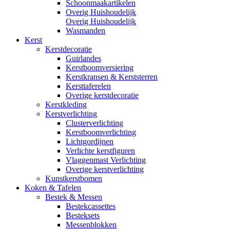
Schoonmaakartikelen
Overig Huishoudelijk
Overig Huishoudelijk
Wasmanden
Kerst
Kerstdecoratie
Guirlandes
Kerstboomversiering
Kerstkransen & Kerststerren
Kersttaferelen
Overige kerstdecoratie
Kerstkleding
Kerstverlichting
Clusterverlichting
Kerstboomverlichting
Lichtgordijnen
Verlichte kerstfiguren
Vlaggenmast Verlichting
Overige kerstverlichting
Kunstkerstbomen
Koken & Tafelen
Bestek & Messen
Bestekcassettes
Besteksets
Messenblokken