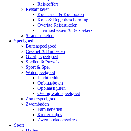
Reiskoffers
Reisartikelen
Koeltassen & Koelboxen
Kou- & Regenbescherming
Overige Reisartikelen
Thermosflessen & Reisbekers
Strandartikelen
Speelgoed
Buitenspeelgoed
Creatief & Knutselen
Overig speelgoed
Spellen & Puzzels
Sport & Spel
Waterspeelgoed
Luchtbedden
Opblaasboten
Opblaasfiguren
Overig waterspeelgoed
Zomerspeelgoed
Zwembaden
Familiebaden
Kinderbadjes
Zwembadaccessoires
Sport
Darten