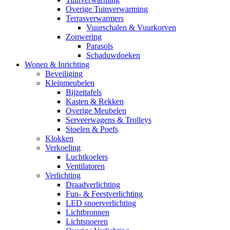
Overige Tuinverwarming
Terrasverwarmers
Vuurschalen & Vuurkorven
Zonwering
Parasols
Schaduwdoeken
Wonen & Inrichting
Beveiliging
Kleinmeubelen
Bijzettafels
Kasten & Rekken
Overige Meubelen
Serveerwagens & Trolleys
Stoelen & Poefs
Klokken
Verkoeling
Luchtkoelers
Ventilatoren
Verlichting
Draadverlichting
Fun- & Feestverlichting
LED snoerverlichting
Lichtbronnen
Lichtsnoeren