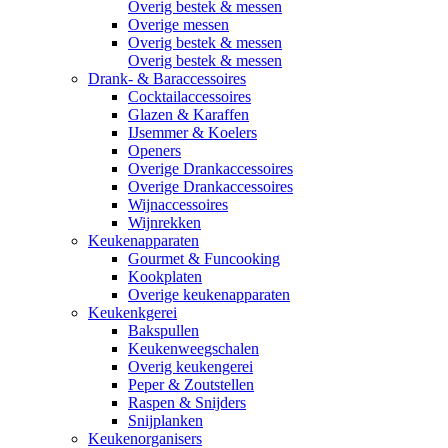
Overig bestek & messen
Overige messen
Overig bestek & messen
Overig bestek & messen
Drank- & Baraccessoires
Cocktailaccessoires
Glazen & Karaffen
IJsemmer & Koelers
Openers
Overige Drankaccessoires
Overige Drankaccessoires
Wijnaccessoires
Wijnrekken
Keukenapparaten
Gourmet & Funcooking
Kookplaten
Overige keukenapparaten
Keukenkgerei
Bakspullen
Keukenweegschalen
Overig keukengerei
Peper & Zoutstellen
Raspen & Snijders
Snijplanken
Keukenorganisers