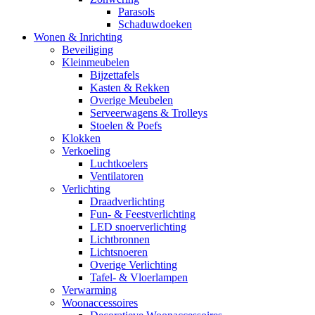
Parasols
Schaduwdoeken
Wonen & Inrichting
Beveiliging
Kleinmeubelen
Bijzettafels
Kasten & Rekken
Overige Meubelen
Serveerwagens & Trolleys
Stoelen & Poefs
Klokken
Verkoeling
Luchtkoelers
Ventilatoren
Verlichting
Draadverlichting
Fun- & Feestverlichting
LED snoerverlichting
Lichtbronnen
Lichtsnoeren
Overige Verlichting
Tafel- & Vloerlampen
Verwarming
Woonaccessoires