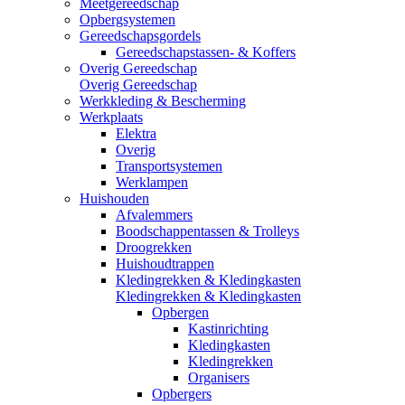
Meetgereedschap
Opbergsystemen
Gereedschapsgordels
Gereedschapstassen- & Koffers
Overig Gereedschap
Overig Gereedschap
Werkkleding & Bescherming
Werkplaats
Elektra
Overig
Transportsystemen
Werklampen
Huishouden
Afvalemmers
Boodschappentassen & Trolleys
Droogrekken
Huishoudtrappen
Kledingrekken & Kledingkasten
Kledingrekken & Kledingkasten
Opbergen
Kastinrichting
Kledingkasten
Kledingrekken
Organisers
Opbergers