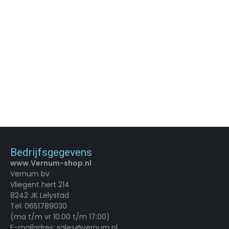
-17%
-14%
Campinglamp - USB
Ceruzo Opstapkruk -
Oplaadbaar
Inklapbaar - Camping -
Caravan - Keuken
€
10,75
€
15,55
€
12,99
€
17,99
Artikelnummer:
39304.1
Artikelnummer:
87412.2
Merk:
Redcliffs
Merk:
Ceruzo
TOEVOEGEN AAN WINKELWAGEN
TOEVOEGEN AAN WINKELWAGEN
Bedrijfsgegevens
www.Vernum-shop.nl
Vernum bv
Vliegent hert 214
8242 JK Lelystad
Tel: 0651789030
(ma t/m vr 10:00 t/m 17:00)
E-mailadres: sales@vernum.nl