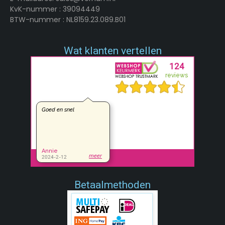
KvK-nummer : 39094449
BTW-nummer : NL8159.23.089.B01
Wat klanten vertellen
Betaalmethoden