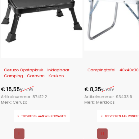
-14%
-16%
Ceruzo Opstapkruk - Inklapbaar -
Campingtafel - 40x40x3
Camping - Caravan - Keuken
€
15,55
€
8,35
€
17,99
€
9,99
Artikelnummer:
87412.2
Artikelnummer:
93433.6
Merk:
Ceruzo
Merk:
Merkloos
TOEVOEGEN AAN WINKELWAGEN
TOEVOEGEN AAN WINKE