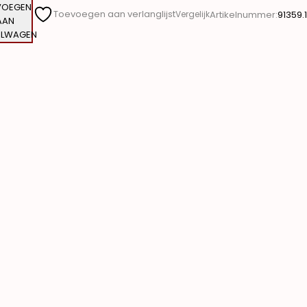
VOEGEN
Toevoegen aan verlanglijst
Artikelnummer:
91359.1
Vergelijk
AAN
ELWAGEN