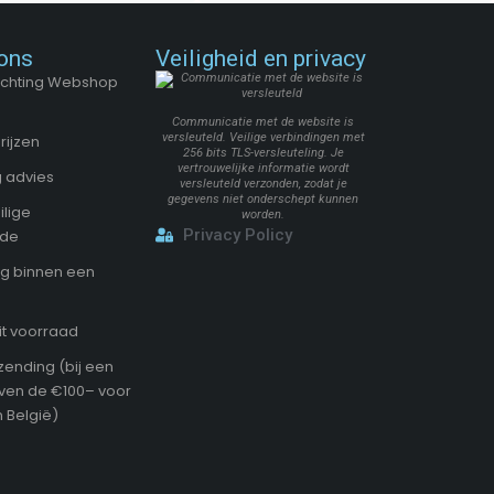
ons
Veiligheid en privacy
Stichting Webshop
Communicatie met de website is
versleuteld. Veilige verbindingen met
rijzen
256 bits TLS-versleuteling. Je
vertrouwelijke informatie wordt
 advies
versleuteld verzonden, zodat je
gegevens niet onderschept kunnen
ilige
worden.
Privacy Policy
ode
g binnen een
it voorraad
zending (bij een
oven de €100– voor
 België)