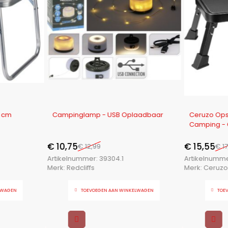
-17%
-14%
0 cm
Campinglamp - USB Oplaadbaar
Ceruzo Opst
Camping - 
€
10,75
€
15,55
€
12,99
€
17
Artikelnummer:
39304.1
Artikelnumm
Merk:
Redcliffs
Merk:
Ceruzo
LWAGEN
TOEVOEGEN AAN WINKELWAGEN
TOE