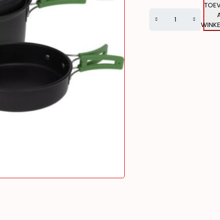
TOE
WINK
Alternative: