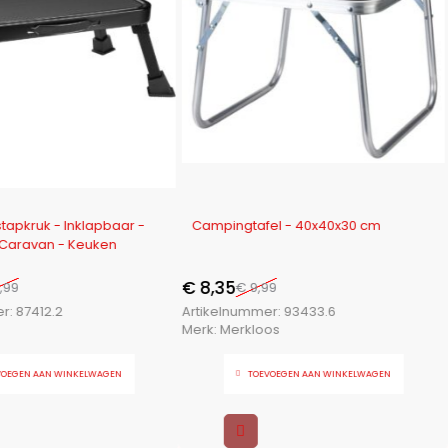
-16%
apkruk - Inklapbaar -
Campingtafel - 40x40x30 cm
Caravan - Keuken
€
8,35
,99
€
9,99
er:
87412.2
Artikelnummer:
93433.6
Merk:
Merkloos
VOEGEN AAN WINKELWAGEN
TOEVOEGEN AAN WINKELWAGEN