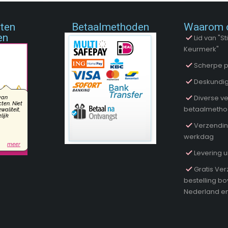
nten
Betaalmethoden
Waarom 
en
Lid van "
Keurmerk"
Scherpe p
Deskundig
Diverse ve
betaalmeth
Verzendin
werkdag
Levering u
Gratis Ver
bestelling b
Nederland en