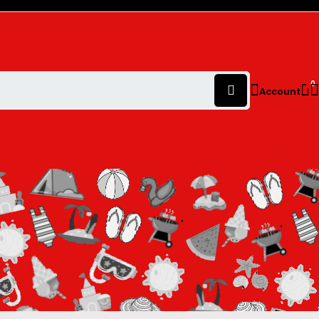
0
Account