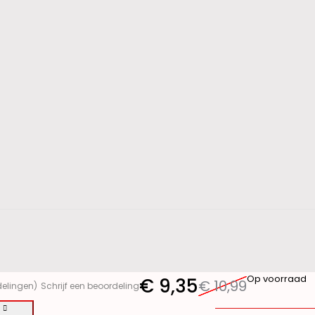
Op voorraad
€
9,35
€
10,99
delingen)
Schrijf een beoordeling