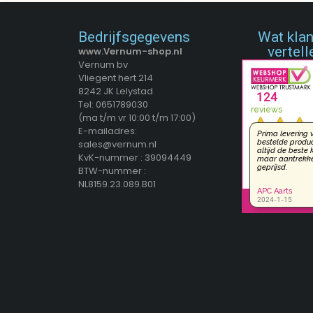
Bedrijfsgegevens
Wat kla
vertell
www.Vernum-shop.nl
Vernum bv
Vliegent hert 214
8242 JK Lelystad
Tel: 0651789030
(ma t/m vr 10:00 t/m 17:00)
E-mailadres:
sales@vernum.nl
KvK-nummer : 39094449
BTW-nummer :
NL8159.23.089.B01