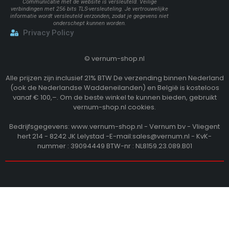
Communicatie met de website is versleuteld. Veilige
verbindingen met 256 bits TLS-versleuteling. Je vertrouwelijke
informatie wordt versleuteld verzonden, zodat je gegevens niet
onderschept kunnen worden.
Privacy Policy
©
vernum-shop.nl
Alle prijzen zijn inclusief 21% BTW De verzending binnen Nederland
(ook de Nederlandse Waddeneilanden) en België is kosteloos
vanaf € 100,–. Om de beste winkel te kunnen bieden, gebruikt
vernum-shop.nl cookies.
Bedrijfsgegevens: www.vernum-shop.nl - Vernum bv - Vliegent
hert 214 - 8242 JK Lelystad -E-mail:sales@vernum.nl - KvK-
nummer : 39094449 BTW-nr : NL8159.23.089.B01