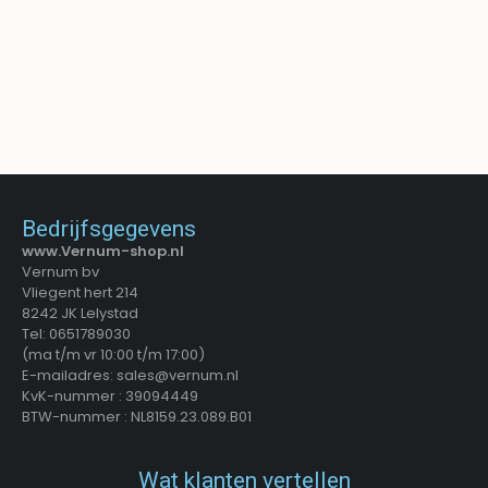
- hoog 60 cm
€
18,55
€
20,99
€
12,35
€
14,99
Artikelnummer:
87180.0
Artikelnummer:
59651.0
Merk:
Ceruzo
Merk:
Trends4You
TOEVOEGEN AAN WINKELWAGEN
TOEVOEGEN AAN WINKELWAGEN
Bedrijfsgegevens
www.Vernum-shop.nl
Vernum bv
Vliegent hert 214
8242 JK Lelystad
Tel: 0651789030
(ma t/m vr 10:00 t/m 17:00)
E-mailadres: sales@vernum.nl
KvK-nummer : 39094449
BTW-nummer : NL8159.23.089.B01
Wat klanten vertellen