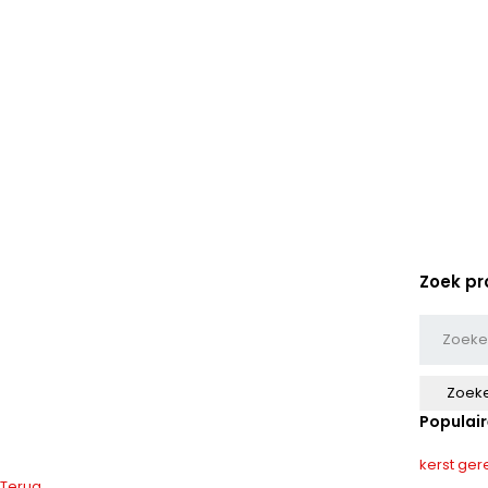
Zoek pr
Populair
kerst
ger
Terug