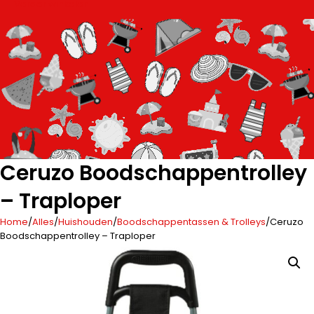
Verder winkelen
Ceruzo Boodschappentrolley
– Traploper
Home
/
Alles
/
Huishouden
/
Boodschappentassen & Trolleys
/
Ceruzo
Boodschappentrolley – Traploper