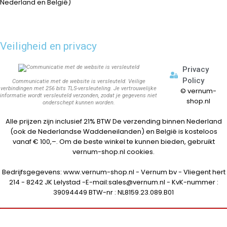
Nederland en België)
Veiligheid en privacy
Privacy
Policy
Communicatie met de website is versleuteld. Veilige
verbindingen met 256 bits TLS-versleuteling. Je vertrouwelijke
©
vernum-
informatie wordt versleuteld verzonden, zodat je gegevens niet
shop.nl
onderschept kunnen worden.
Alle prijzen zijn inclusief 21% BTW De verzending binnen Nederland
(ook de Nederlandse Waddeneilanden) en België is kosteloos
vanaf € 100,–. Om de beste winkel te kunnen bieden, gebruikt
vernum-shop.nl cookies.
Bedrijfsgegevens: www.vernum-shop.nl - Vernum bv - Vliegent hert
214 - 8242 JK Lelystad -E-mail:sales@vernum.nl - KvK-nummer :
39094449 BTW-nr : NL8159.23.089.B01