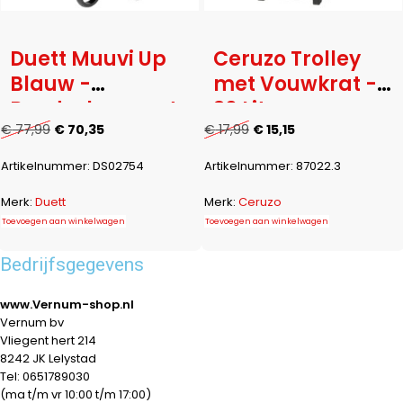
Duett Muuvi Up
Ceruzo Trolley
Blauw -
met Vouwkrat -
Boodschappentro
30 Liter
lley - Tasinhoud
€
77,99
€
70,35
€
17,99
€
15,15
46L - 4 Wielen -
Artikelnummer:
DS02754
Artikelnummer:
87022.3
Opvouwbaar
Merk:
Duett
Merk:
Ceruzo
Toevoegen aan winkelwagen
Toevoegen aan winkelwagen
Bedrijfsgegevens
www.Vernum-shop.nl
Vernum bv
Vliegent hert 214
8242 JK Lelystad
Tel: 0651789030
(ma t/m vr 10:00 t/m 17:00)