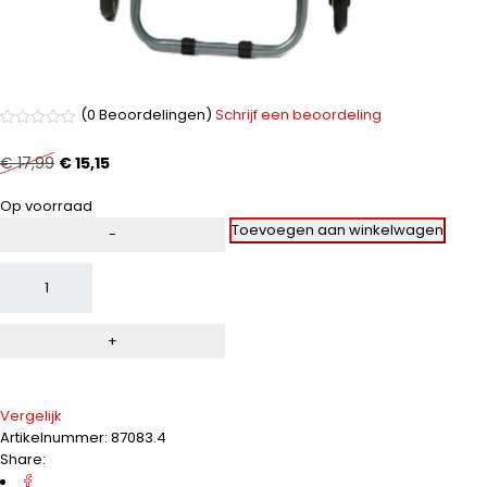
(0 Beoordelingen)
Schrijf een beoordeling
Gewaardeerd
0
€
17,99
€
15,15
uit
5
Op voorraad
Altern
Toevoegen aan winkelwagen
Vergelijk
Artikelnummer:
87083.4
Share: