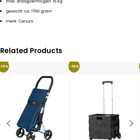
max. draagvermogen: 15 kg
gewicht: ca. 1700 gram
merk: Ceruzo
Related Products
-10%
-16%