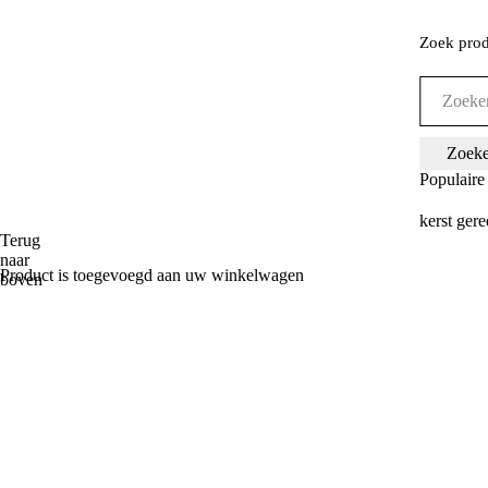
Zoek pro
Populaire
kerst
gere
Terug
naar
Product is toegevoegd aan uw winkelwagen
boven