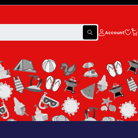
0
Account