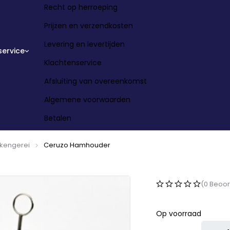
Recht op herroeping
Prijzen en verzendkosten
Levering en levertijden
service
Klachtenservice
Afsluiting van overeenkomst
Algemene voorwaarden
Betalen
ukengerei
Ceruzo Hamhouder
(0 Beoor
Op voorraad