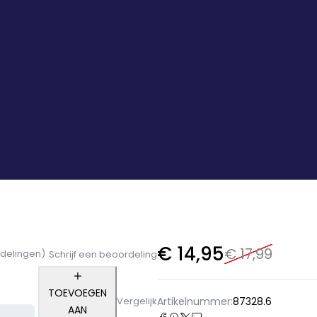
€
14,95
€
17,99
delingen)
Schrijf een beoordeling
TOEVOEGEN
Artikelnummer:
87328.6
Vergelijk
AAN