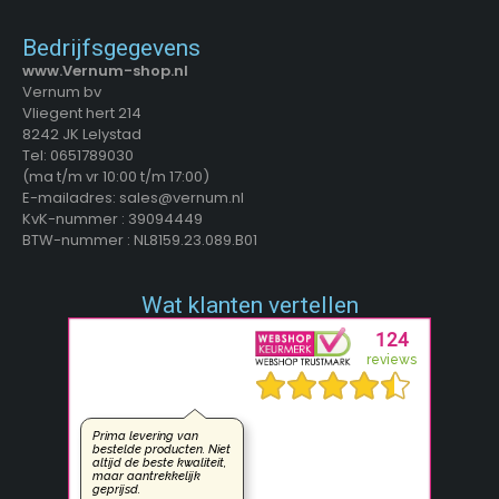
Bedrijfsgegevens
www.Vernum-shop.nl
Vernum bv
Vliegent hert 214
8242 JK Lelystad
Tel: 0651789030
(ma t/m vr 10:00 t/m 17:00)
E-mailadres: sales@vernum.nl
KvK-nummer : 39094449
BTW-nummer : NL8159.23.089.B01
Wat klanten vertellen