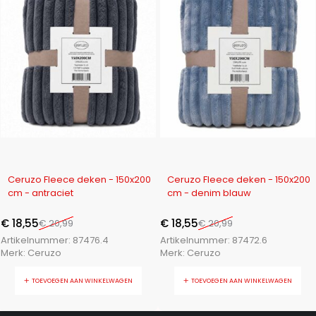
-12%
-12%
Ceruzo Fleece deken - 150x200
Ceruzo Fleece deken - 150x200
cm - antraciet
cm - denim blauw
€
18,55
€
18,55
€
20,99
€
20,99
Artikelnummer:
87476.4
Artikelnummer:
87472.6
Merk:
Ceruzo
Merk:
Ceruzo
TOEVOEGEN AAN WINKELWAGEN
TOEVOEGEN AAN WINKELWAGEN