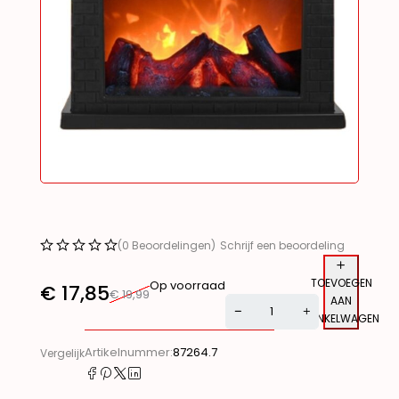
(0 Beoordelingen)
Schrijf een beoordeling
TOEVOEGEN
Op voorraad
€
17,85
€
19,99
AAN
WINKELWAGEN
Artikelnummer:
87264.7
Vergelijk