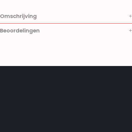
Omschrijving
Beoordelingen
Bedrijfsgegevens
www.Vernum-shop.nl
Vernum bv
Vliegent hert 214
8242 JK Lelystad
Tel: 0651789030
(ma t/m vr 10:00 t/m 17:00)
E-mailadres: sales@vernum.nl
KvK-nummer : 39094449
BTW-nummer : NL8159.23.089.B01