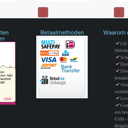
nten
Betaalmethoden
Waarom 
en
Lid 
Websh
Sche
Des
Dive
betaal
Ver
werkd
Leve
Grat
een bes
€100– 
België)