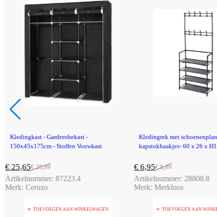
-12%
-23%
r
Kledingkast - Garderobekast -
Kledingrek met schoenenplan
150x45x175cm - Stoffen Vouwkast
kapstokhaakjes- 60 x 26 x H
€
25,65
€
6,95
€
28,99
€
8,99
Artikelnummer:
87223.4
Artikelnummer:
28808.8
Merk:
Ceruzo
Merk:
Merkloos
TOEVOEGEN AAN WINKELWAGEN
TOEVOEGEN AAN WINK