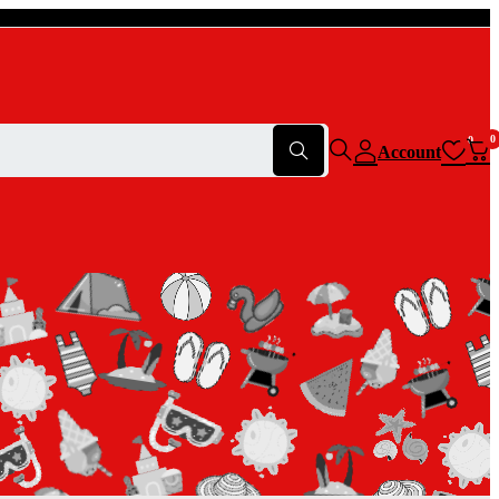
0
0
Account