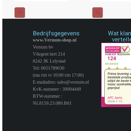
Bedrijfsgegevens
Wat kla
vertell
www.Vernum-shop.nl
Vernum bv
Vliegent hert 214
8242 JK Lelystad
Tel: 0651789030
(ma t/m vr 10:00 t/m 17:00)
E-mailadres: sales@vernum.nl
KvK-nummer : 39094449
BTW-nummer :
NL8159.23.089.B01