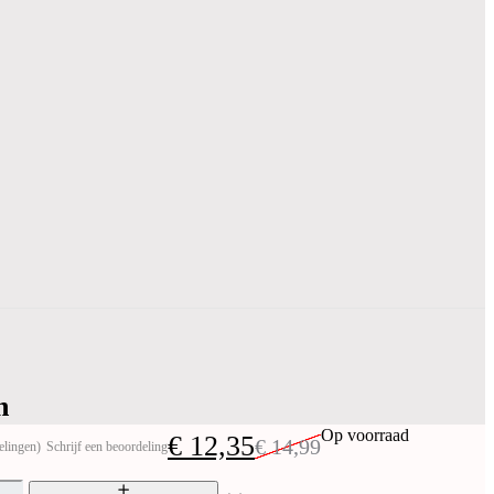
n
Op voorraad
€
12,35
€
14,99
elingen)
Schrijf een beoordeling