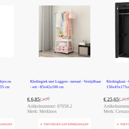
-24%
-12%
kjes en
Kledingrek met Leggers - metaal - Verrijdbaar
Kledingkast - 
155 cm
- wit - 85x42x160 cm
150x45x175cm
€
6,85
€
25,65
€
8,99
€
28,9
Artikelnummer:
87058.2
Artikelnumm
Merk:
Merkloos
Merk:
Ceruzo
ELWAGEN
TOEVOEGEN AAN WINKELWAGEN
TOEV