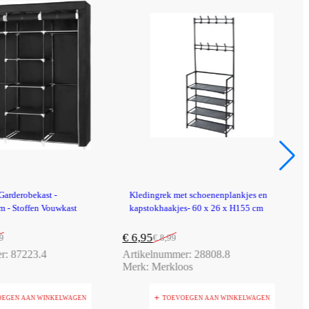
-23%
Garderobekast -
Kledingrek met schoenenplankjes en
 - Stoffen Vouwkast
kapstokhaakjes- 60 x 26 x H155 cm
€
6,95
9
€
8,99
er:
87223.4
Artikelnummer:
28808.8
Merk:
Merkloos
OEGEN AAN WINKELWAGEN
TOEVOEGEN AAN WINKELWAGEN