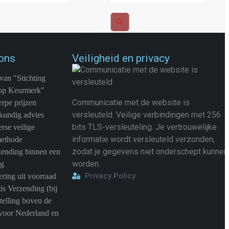
ons
Veiligheid en privacy
van "Stichting
op Keurmerk"
Communicatie met de website is
rpe prijzen
versleuteld. Veilige verbindingen met 256
kundig advies
bits TLS-versleuteling. Je vertrouwelijke
rse veilige
informatie wordt versleuteld verzonden,
methode
zodat je gegevens niet onderschept kunnen
zending binnen een
worden.
ag
Privacy Policy
ring uit voorraad
is Verzending (bij
telling boven de
voor Nederland en