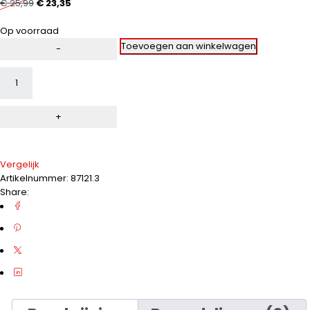
€
25,99
€
23,35
uit
5
Op voorraad
Alternative:
Toevoegen aan winkelwagen
Vergelijk
Artikelnummer:
87121.3
Share: