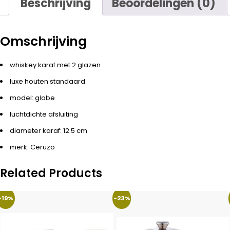
Beschrijving
Beoordelingen (0)
Omschrijving
whiskey karaf met 2 glazen
luxe houten standaard
model: globe
luchtdichte afsluiting
diameter karaf: 12.5 cm
merk: Ceruzo
Related Products
-19%
-23%