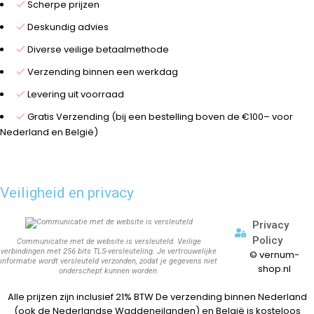
Scherpe prijzen
Deskundig advies
Diverse veilige betaalmethode
Verzending binnen een werkdag
Levering uit voorraad
Gratis Verzending (bij een bestelling boven de €100– voor
Nederland en België)
Veiligheid en privacy
Privacy
Policy
Communicatie met de website is versleuteld. Veilige
verbindingen met 256 bits TLS-versleuteling. Je vertrouwelijke
©
vernum-
informatie wordt versleuteld verzonden, zodat je gegevens niet
shop.nl
onderschept kunnen worden.
Alle prijzen zijn inclusief 21% BTW De verzending binnen Nederland
(ook de Nederlandse Waddeneilanden) en België is kosteloos