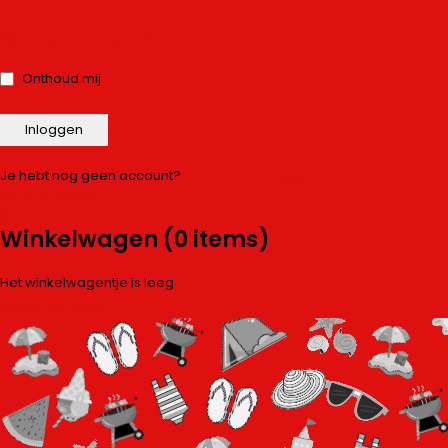
Wachtwoord vergeten?
Onthoud mij
Je hebt nog geen account?
Maak nu een account aan
Verlanglijstje
0
0
Winkelwagen
(0 items)
Het winkelwagentje is leeg
Verder winkelen