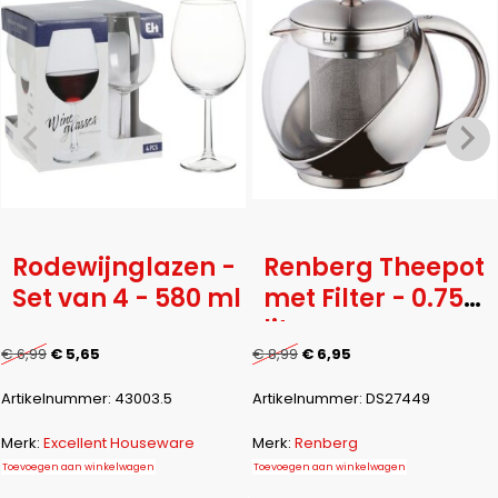
Rodewijnglazen -
Renberg Theepot
Set van 4 - 580 ml
met Filter - 0.75
liter -
roestvrijstaal
€
6,99
€
5,65
€
8,99
€
6,95
Artikelnummer:
43003.5
Artikelnummer:
DS27449
Merk:
Excellent Houseware
Merk:
Renberg
Toevoegen aan winkelwagen
Toevoegen aan winkelwagen