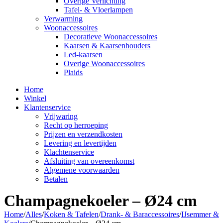
Overige Verlichting
Tafel- & Vloerlampen
Verwarming
Woonaccessoires
Decoratieve Woonaccessoires
Kaarsen & Kaarsenhouders
Led-kaarsen
Overige Woonaccessoires
Plaids
Home
Winkel
Klantenservice
Vrijwaring
Recht op herroeping
Prijzen en verzendkosten
Levering en levertijden
Klachtenservice
Afsluiting van overeenkomst
Algemene voorwaarden
Betalen
Champagnekoeler – Ø24 cm
Home
/
Alles
/
Koken & Tafelen
/
Drank- & Baraccessoires
/
IJsemmer &