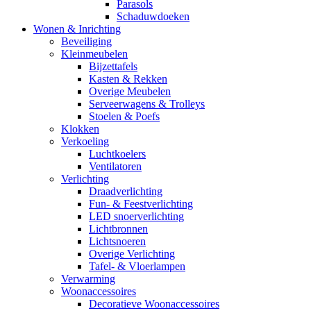
Parasols
Schaduwdoeken
Wonen & Inrichting
Beveiliging
Kleinmeubelen
Bijzettafels
Kasten & Rekken
Overige Meubelen
Serveerwagens & Trolleys
Stoelen & Poefs
Klokken
Verkoeling
Luchtkoelers
Ventilatoren
Verlichting
Draadverlichting
Fun- & Feestverlichting
LED snoerverlichting
Lichtbronnen
Lichtsnoeren
Overige Verlichting
Tafel- & Vloerlampen
Verwarming
Woonaccessoires
Decoratieve Woonaccessoires