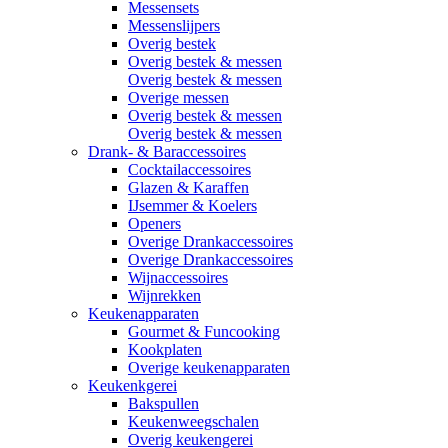
Messensets
Messenslijpers
Overig bestek
Overig bestek & messen
Overig bestek & messen
Overige messen
Overig bestek & messen
Overig bestek & messen
Drank- & Baraccessoires
Cocktailaccessoires
Glazen & Karaffen
IJsemmer & Koelers
Openers
Overige Drankaccessoires
Overige Drankaccessoires
Wijnaccessoires
Wijnrekken
Keukenapparaten
Gourmet & Funcooking
Kookplaten
Overige keukenapparaten
Keukenkgerei
Bakspullen
Keukenweegschalen
Overig keukengerei