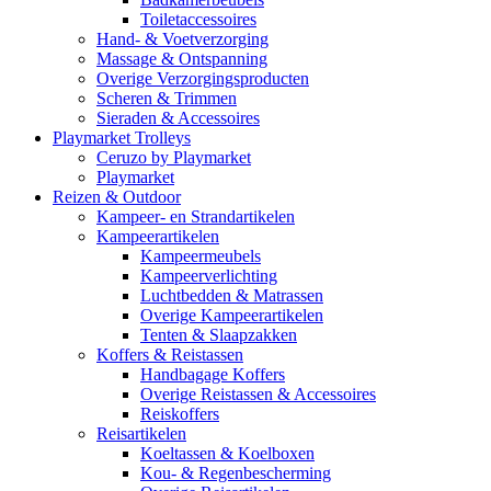
Toiletaccessoires
Hand- & Voetverzorging
Massage & Ontspanning
Overige Verzorgingsproducten
Scheren & Trimmen
Sieraden & Accessoires
Playmarket Trolleys
Ceruzo by Playmarket
Playmarket
Reizen & Outdoor
Kampeer- en Strandartikelen
Kampeerartikelen
Kampeermeubels
Kampeerverlichting
Luchtbedden & Matrassen
Overige Kampeerartikelen
Tenten & Slaapzakken
Koffers & Reistassen
Handbagage Koffers
Overige Reistassen & Accessoires
Reiskoffers
Reisartikelen
Koeltassen & Koelboxen
Kou- & Regenbescherming