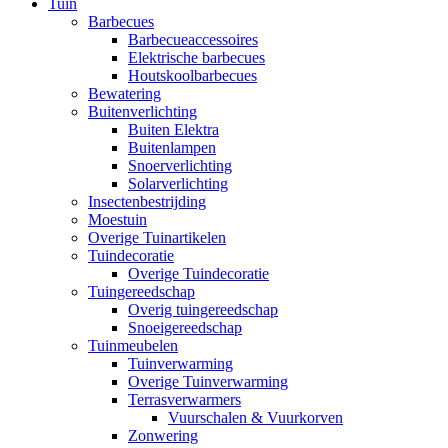
Tuin
Barbecues
Barbecueaccessoires
Elektrische barbecues
Houtskoolbarbecues
Bewatering
Buitenverlichting
Buiten Elektra
Buitenlampen
Snoerverlichting
Solarverlichting
Insectenbestrijding
Moestuin
Overige Tuinartikelen
Tuindecoratie
Overige Tuindecoratie
Tuingereedschap
Overig tuingereedschap
Snoeigereedschap
Tuinmeubelen
Tuinverwarming
Overige Tuinverwarming
Terrasverwarmers
Vuurschalen & Vuurkorven
Zonwering