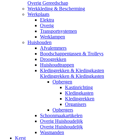
Overig Gereedschap
Werkkleding & Bescherming
Werkplaats
Elektra
Overig
Transportsystemen
Werklampen
Huishouden
Afvalemmers
Boodschappentassen & Trolleys
Droogrekken
Huishoudtrappen
Kledingrekken & Kledingkasten
Kledingrekken & Kledingkasten
Opbergen
Kastinrichting
Kledingkasten
Kledingrekken
Organisers
Opbergers
Schoonmaakartikelen
Overig Huishoudelijk
Overig Huishoudelijk
Wasmanden
Kerst