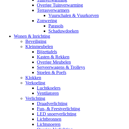
Overige Tuinverwarming
Terrasverwarmers
Vuurschalen & Vuurkorven
Zonwering
Parasols
Schaduwdoeken
Wonen & Inrichting
Beveiliging
Kleinmeubelen
Bijzettafels
Kasten & Rekken
Overige Meubelen
Serveerwagens & Trolleys
Stoelen & Poefs
Klokken
Verkoeling
Luchtkoelers
Ventilatoren
Verlichting
Draadverlichting
Fun- & Feestverlichting
LED snoerverlichting
Lichtbronnen
Lichtsnoeren