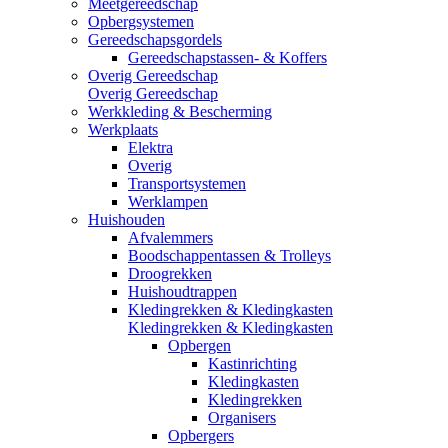
Meetgereedschap
Opbergsystemen
Gereedschapsgordels
Gereedschapstassen- & Koffers
Overig Gereedschap
Overig Gereedschap
Werkkleding & Bescherming
Werkplaats
Elektra
Overig
Transportsystemen
Werklampen
Huishouden
Afvalemmers
Boodschappentassen & Trolleys
Droogrekken
Huishoudtrappen
Kledingrekken & Kledingkasten
Kledingrekken & Kledingkasten
Opbergen
Kastinrichting
Kledingkasten
Kledingrekken
Organisers
Opbergers