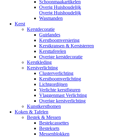
Schoonmaakartikelen
Overig Huishoudelijk
Overig Huishoudelijk
Wasmanden
Kerst
Kerstdecoratie
Guirlandes
Kerstboomversiering
Kerstkransen & Kerststerren
Kersttaferelen
Overige kerstdecoratie
Kerstkleding
Kerstverlichting
Clusterverlichting
Kerstboomverlichting
Lichtgordijnen
Verlichte kerstfiguren
Vlaggenmast Verlichting
Overige kerstverlichting
Kunstkerstbomen
Koken & Tafelen
Bestek & Messen
Bestekcassettes
Besteksets
Messenblokken