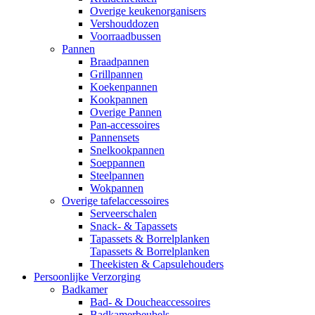
Overige keukenorganisers
Vershouddozen
Voorraadbussen
Pannen
Braadpannen
Grillpannen
Koekenpannen
Kookpannen
Overige Pannen
Pan-accessoires
Pannensets
Snelkookpannen
Soeppannen
Steelpannen
Wokpannen
Overige tafelaccessoires
Serveerschalen
Snack- & Tapassets
Tapassets & Borrelplanken
Tapassets & Borrelplanken
Theekisten & Capsulehouders
Persoonlijke Verzorging
Badkamer
Bad- & Doucheaccessoires
Badkamerbeubels