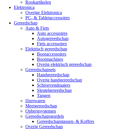
Rookartikelen
Elektronica
Overige Elektronica
PC- & Tabletaccessoires
Gereedschap
Auto & Fiets
Auto accessoires
Autogereedschap
Fiets accessoires
Elektrisch gereedschap
Booraccessoires
Boormachines
Overig elektrisch gereedschap
Gereedschapsets
Handgereedschap
Overig handgereedschap
Schroevendraaiers
Sleutelgereedschap
Tangen
IJzerwaren
Meetgereedschap
Opbergsystemen
Gereedschapsgordels
Gereedschapstassen- & Koffers
Overig Gereedschap