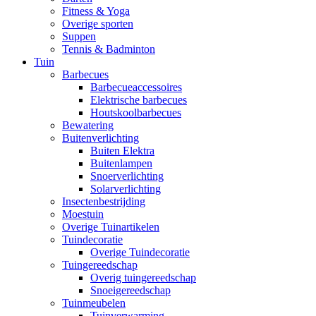
Fitness & Yoga
Overige sporten
Suppen
Tennis & Badminton
Tuin
Barbecues
Barbecueaccessoires
Elektrische barbecues
Houtskoolbarbecues
Bewatering
Buitenverlichting
Buiten Elektra
Buitenlampen
Snoerverlichting
Solarverlichting
Insectenbestrijding
Moestuin
Overige Tuinartikelen
Tuindecoratie
Overige Tuindecoratie
Tuingereedschap
Overig tuingereedschap
Snoeigereedschap
Tuinmeubelen
Tuinverwarming