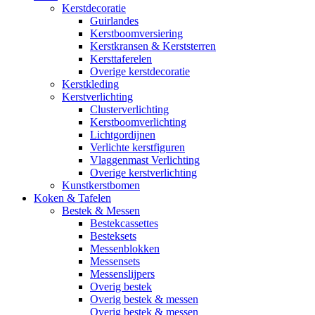
Kerstdecoratie
Guirlandes
Kerstboomversiering
Kerstkransen & Kerststerren
Kersttaferelen
Overige kerstdecoratie
Kerstkleding
Kerstverlichting
Clusterverlichting
Kerstboomverlichting
Lichtgordijnen
Verlichte kerstfiguren
Vlaggenmast Verlichting
Overige kerstverlichting
Kunstkerstbomen
Koken & Tafelen
Bestek & Messen
Bestekcassettes
Besteksets
Messenblokken
Messensets
Messenslijpers
Overig bestek
Overig bestek & messen
Overig bestek & messen