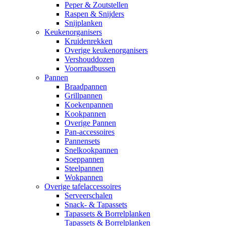
Peper & Zoutstellen
Raspen & Snijders
Snijplanken
Keukenorganisers
Kruidenrekken
Overige keukenorganisers
Vershouddozen
Voorraadbussen
Pannen
Braadpannen
Grillpannen
Koekenpannen
Kookpannen
Overige Pannen
Pan-accessoires
Pannensets
Snelkookpannen
Soeppannen
Steelpannen
Wokpannen
Overige tafelaccessoires
Serveerschalen
Snack- & Tapassets
Tapassets & Borrelplanken
Tapassets & Borrelplanken