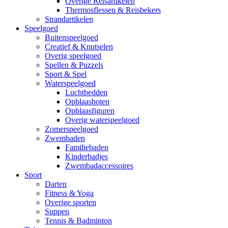
Overige Reisartikelen
Thermosflessen & Reisbekers
Strandartikelen
Speelgoed
Buitenspeelgoed
Creatief & Knutselen
Overig speelgoed
Spellen & Puzzels
Sport & Spel
Waterspeelgoed
Luchtbedden
Opblaasboten
Opblaasfiguren
Overig waterspeelgoed
Zomerspeelgoed
Zwembaden
Familiebaden
Kinderbadjes
Zwembadaccessoires
Sport
Darten
Fitness & Yoga
Overige sporten
Suppen
Tennis & Badminton