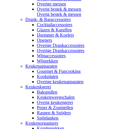
Overige messen
Overig bestek & messen
Overig bestek & messen
Drank- & Baraccessoires
Cocktailaccessoires
Glazen & Karaffen
IJsemmer & Koelers
Openers
Overige Drankaccessoires
Overige Drankaccessoires
Wijnaccessoires
Wijnrekken
Keukenapparaten
Gourmet & Funcooking
Kookplaten
Overige keukenapparaten
Keukenkgerei
Bakspullen
Keukenweegschalen
Overig keukengerei
Peper & Zoutstellen
Raspen & Snijders
Snijplanken
Keukenorganisers
Kruidenrekken