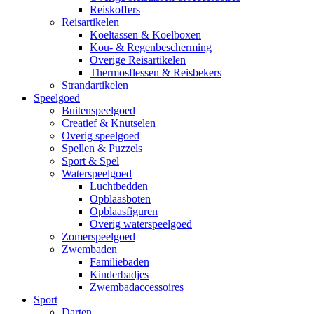
Reiskoffers
Reisartikelen
Koeltassen & Koelboxen
Kou- & Regenbescherming
Overige Reisartikelen
Thermosflessen & Reisbekers
Strandartikelen
Speelgoed
Buitenspeelgoed
Creatief & Knutselen
Overig speelgoed
Spellen & Puzzels
Sport & Spel
Waterspeelgoed
Luchtbedden
Opblaasboten
Opblaasfiguren
Overig waterspeelgoed
Zomerspeelgoed
Zwembaden
Familiebaden
Kinderbadjes
Zwembadaccessoires
Sport
Darten