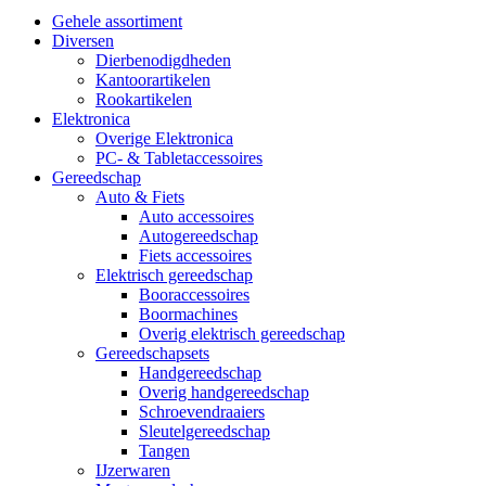
Gehele assortiment
Diversen
Dierbenodigdheden
Kantoorartikelen
Rookartikelen
Elektronica
Overige Elektronica
PC- & Tabletaccessoires
Gereedschap
Auto & Fiets
Auto accessoires
Autogereedschap
Fiets accessoires
Elektrisch gereedschap
Booraccessoires
Boormachines
Overig elektrisch gereedschap
Gereedschapsets
Handgereedschap
Overig handgereedschap
Schroevendraaiers
Sleutelgereedschap
Tangen
IJzerwaren