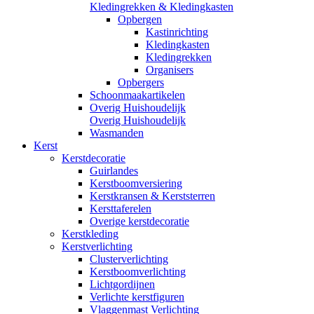
Kledingrekken & Kledingkasten
Opbergen
Kastinrichting
Kledingkasten
Kledingrekken
Organisers
Opbergers
Schoonmaakartikelen
Overig Huishoudelijk
Overig Huishoudelijk
Wasmanden
Kerst
Kerstdecoratie
Guirlandes
Kerstboomversiering
Kerstkransen & Kerststerren
Kersttaferelen
Overige kerstdecoratie
Kerstkleding
Kerstverlichting
Clusterverlichting
Kerstboomverlichting
Lichtgordijnen
Verlichte kerstfiguren
Vlaggenmast Verlichting