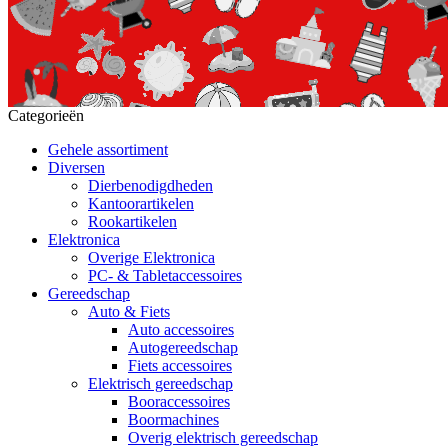
Categorieën
Gehele assortiment
Diversen
Dierbenodigdheden
Kantoorartikelen
Rookartikelen
Elektronica
Overige Elektronica
PC- & Tabletaccessoires
Gereedschap
Auto & Fiets
Auto accessoires
Autogereedschap
Fiets accessoires
Elektrisch gereedschap
Booraccessoires
Boormachines
Overig elektrisch gereedschap