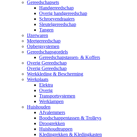
Gereedschapsets
Handgereedschap
Overig handgereedschap
Schroevendraaiers
Sleutelgereedschap
Tangen
IJzerwaren
Meetgereedschap
Opbergsystemen
Gereedschapsgordels
Gereedschapstassen- & Koffers
Overig Gereedschap
Overig Gereedschap
Werkkleding & Bescherming
Werkplaats
Elektra
Overig
Transportsystemen
Werklampen
Huishouden
Afvalemmers
Boodschappentassen & Trolleys
Droogrekken
Huishoudtrappen
Kledingrekken & Kledingkasten