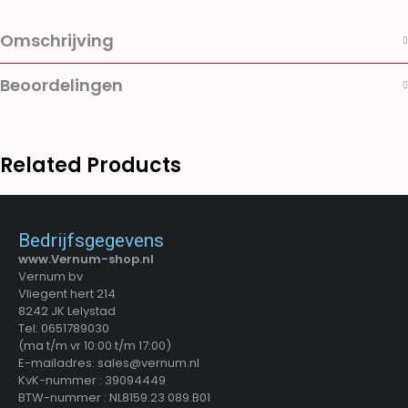
Omschrijving
Beoordelingen
Related Products
Bedrijfsgegevens
www.Vernum-shop.nl
Vernum bv
Vliegent hert 214
8242 JK Lelystad
Tel: 0651789030
(ma t/m vr 10:00 t/m 17:00)
E-mailadres: sales@vernum.nl
KvK-nummer : 39094449
BTW-nummer : NL8159.23.089.B01