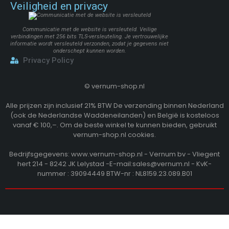
Veiligheid en privacy
Communicatie met de website is versleuteld. Veilige
verbindingen met 256 bits TLS-versleuteling. Je vertrouwelijke
informatie wordt versleuteld verzonden, zodat je gegevens niet
onderschept kunnen worden.
Privacy Policy
©
vernum-shop.nl
Alle prijzen zijn inclusief 21% BTW De verzending binnen Nederland
(ook de Nederlandse Waddeneilanden) en België is kosteloos
vanaf € 100,–. Om de beste winkel te kunnen bieden, gebruikt
vernum-shop.nl cookies.
Bedrijfsgegevens: www.vernum-shop.nl - Vernum bv - Vliegent
hert 214 - 8242 JK Lelystad -E-mail:sales@vernum.nl - KvK-
nummer : 39094449 BTW-nr : NL8159.23.089.B01