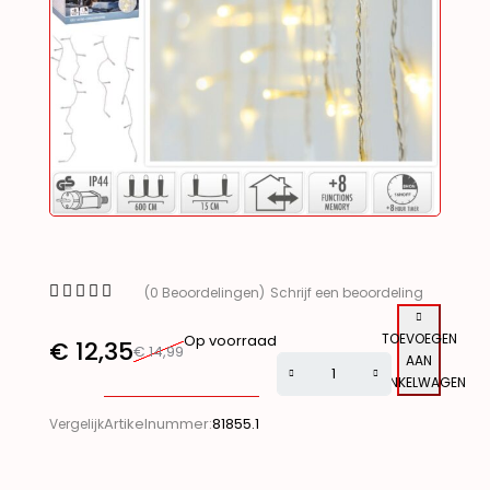
(0 Beoordelingen)
Schrijf een beoordeling
TOEVOEGEN
Op voorraad
€
12,35
€
14,99
AAN
WINKELWAGEN
Alternative:
Artikelnummer:
81855.1
Vergelijk