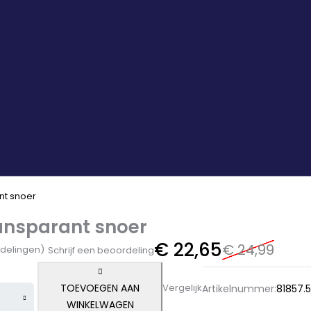
ant snoer
ransparant snoer
€
22,65
€
24,99
delingen)
Schrijf een beoordeling
TOEVOEGEN AAN
Vergelijk
Artikelnummer:
81857.5
WINKELWAGEN