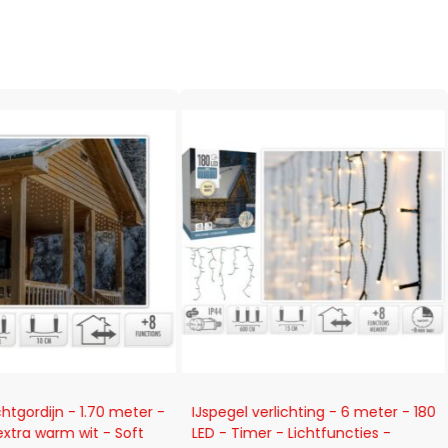
-18%
chtgordijn - 1.70 meter -
IJspegel verlichting - 6 meter - 180
extra warm wit - Soft
LED - Timer - Lichtfuncties -