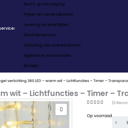
Recht op herroeping
Prijzen en verzendkosten
Levering en levertijden
service
Klachtenservice
Afsluiting van overeenkomst
Algemene voorwaarden
Betalen
gel verlichting 360 LED – warm wit – Lichtfuncties – Timer – Transpar
rm wit – Lichtfuncties – Timer – T
(0 Beoor
Op voorraad