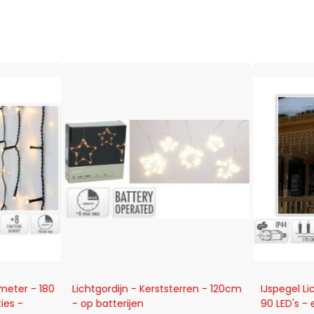
-23%
-21%
 meter - 180
Lichtgordijn - Kerststerren - 120cm
IJspegel Li
ies -
- op batterijen
90 LED's - 