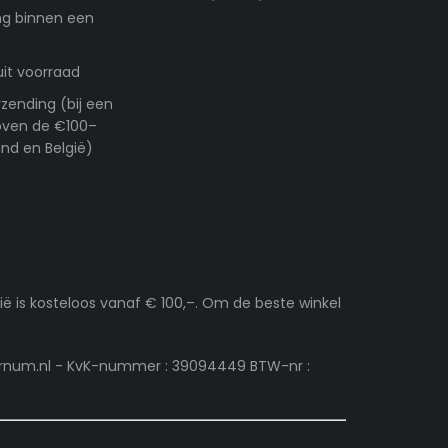
ng binnen een
uit voorraad
rzending (bij een
boven de €100–
nd en België)
ë is kosteloos vanaf € 100,–. Om de beste winkel
vernum.nl - KvK-nummer : 39094449 BTW-nr :