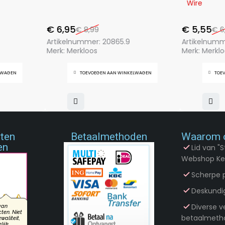
Wire
€
6,95
€
5,55
€
8,99
€
6
Artikelnummer:
20865.9
Artikelnum
Merk:
Merkloos
Merk:
Merklo
LWAGEN
TOEVOEGEN AAN WINKELWAGEN
TOE
nten
Betaalmethoden
Waarom 
en
Lid van "S
Webshop Ke
Scherpe p
Deskundi
Diverse ve
betaalmeth