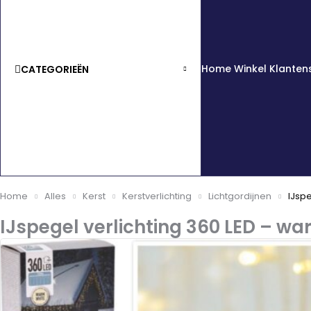
Home
Winkel
Klanten
CATEGORIEËN
Home
Alles
Kerst
Kerstverlichting
Lichtgordijnen
IJspe
IJspegel verlichting 360 LED – wa