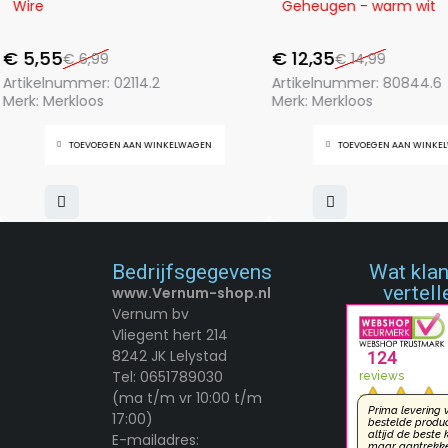
Wire
Geheugen - warm wit
€
5,55
€
12,35
€
6,99
€
14,99
Artikelnummer:
02114.2
Artikelnummer:
80844.6
Merk:
Merkloos
Merk:
Merkloos
TOEVOEGEN AAN WINKELWAGEN
TOEVOEGEN AAN WINKE
Bedrijfsgegevens
Wat kla
vertell
www.Vernum-shop.nl
Vernum bv
Vliegent hert 214
8242 JK Lelystad
Tel: 0651789030
(ma t/m vr 10:00 t/m
17:00)
E-mailadres: