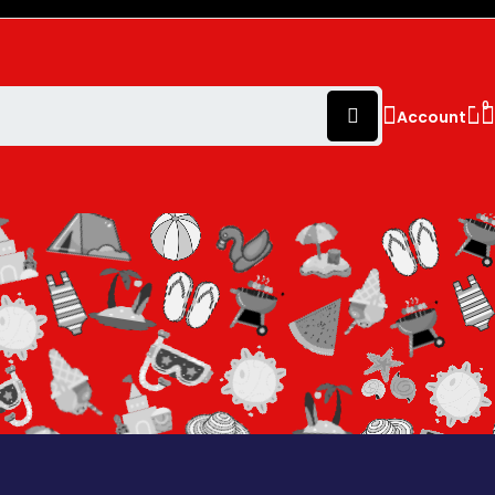
0
Account