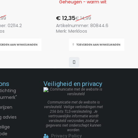
Geheugen - warm wit
€
12,35
,99
€
14,99
mer:
02114.2
Artikelnummer:
80844.6
os
Merk:
Merkloos
VOEGEN AAN WINKELWAGEN
TOEVOEGEN AAN WINKELWAGEN
ons
Veiligheid en privacy
tichting
urmerk"
Communicatie met de website is
rijzen
versleuteld. Veilige verbindingen met
256 bits TLS-versleuteling. Je
g advies
vertrouwelijke informatie wordt
versleuteld verzonden, zodat je
gegevens niet onderschept kunnen
ilige
worden.
ode
Privacy Policy