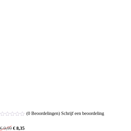
(0 Beoordelingen)
Schrijf een beoordeling
Gewaardeerd
0
€
9,99
€
8,35
uit