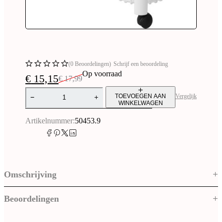
(0 Beoordelingen)
Schrijf een beoordeling
Op voorraad
€
15,15
€
17,99
Oorspronkelijke
Huidige
prijs
prijs
Vergelijk
TOEVOEGEN AAN
was:
is:
WINKELWAGEN
€ 17,99.
€ 15,15.
Artikelnummer:
50453.9
Omschrijving
Beoordelingen