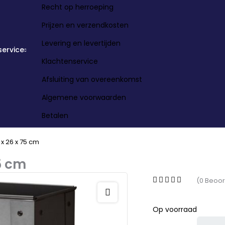
Recht op herroeping
Prijzen en verzendkosten
Levering en levertijden
service
Klachtenservice
Afsluiting van overeenkomst
Algemene voorwaarden
Betalen
x 26 x 75 cm
5 cm
(0 Beoor
Op voorraad