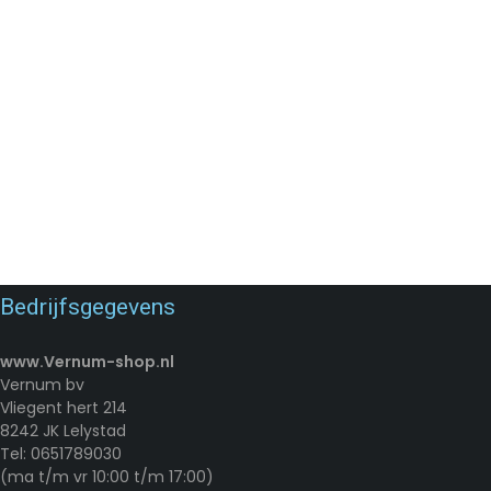
Plantenrek - Metaal - 2 Lagen - 60
Ceruzo Rozenboog DeLu
x 22 x 75 cm
cm
€
21,35
€
22,65
€
23,99
€
24,99
Artikelnummer:
86253.0
Artikelnummer:
87406.1
Merk:
Merkloos
Merk:
Ceruzo
TOEVOEGEN AAN WINKELWAGEN
TOEVOEGEN AAN WINKE
Bedrijfsgegevens
www.Vernum-shop.nl
Vernum bv
Vliegent hert 214
8242 JK Lelystad
Tel: 0651789030
(ma t/m vr 10:00 t/m 17:00)