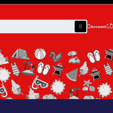
0
Account