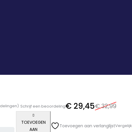
€
29,45
€
32,99
delingen)
Schrijf een beoordeling
TOEVOEGEN
Toevoegen aan verlanglijst
Vergelijk
AAN