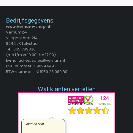
Bedrijfsgegevens
www.Vernum-shop.nl
Vernum bv
Vliegent hert 214
8242 JK Lelystad
Tel: 0651789030
(ma t/m vr 10:00 t/m 17:00)
E-mailadres: sales@vernum.nl
KvK-nummer : 39094449
BTW-nummer : NL8159.23.089.B01
Wat klanten vertellen