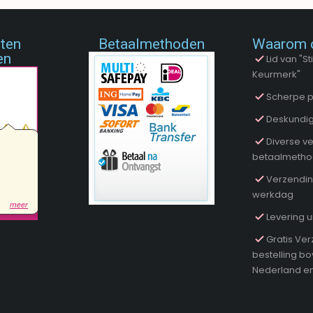
nten
Betaalmethoden
Waarom 
en
Lid van "
Keurmerk"
Scherpe p
Deskundig
Diverse ve
betaalmeth
Verzendin
werkdag
Levering u
Gratis Ver
bestelling b
Nederland en