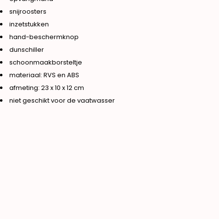
snijroosters
inzetstukken
hand-beschermknop
dunschiller
schoonmaakborsteltje
materiaal: RVS en ABS
afmeting: 23 x 10 x 12 cm
niet geschikt voor de vaatwasser