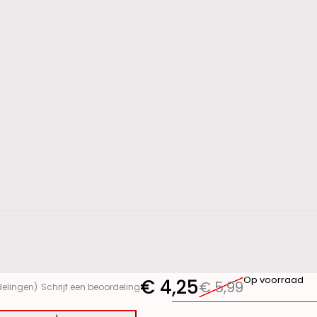
Op voorraad
€
4,25
€
5,99
delingen)
Schrijf een beoordeling