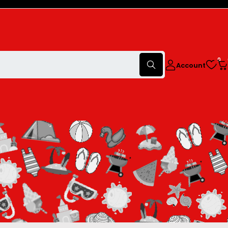
0
Account