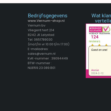
Bedrijfsgegevens
Wat kla
vertell
www.Vernum-shop.nl
Vernum bv
Vliegent hert 214
8242 JK Lelystad
Tel: 0651789030
(ma t/m vr 10:00 t/m 17:00)
E-mailadres:
sales@vernum.nl
KvK-nummer : 39094449
BTW-nummer :
NL8159.23.089.B01