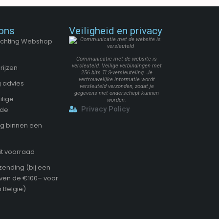
ons
Veiligheid en privacy
Stichting Webshop
Communicatie met de website is
versleuteld. Veilige verbindingen met
rijzen
256 bits TLS-versleuteling. Je
vertrouwelijke informatie wordt
 advies
versleuteld verzonden, zodat je
gegevens niet onderschept kunnen
ilige
worden.
Privacy Policy
ode
g binnen een
it voorraad
zending (bij een
oven de €100– voor
 België)