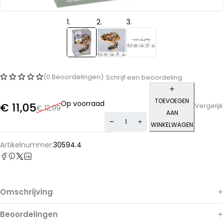
(0 Beoordelingen)
Schrijf een beoordeling
TOEVOEGEN
Op voorraad
€
11,05
Vergelijk
€
12,99
AAN
WINKELWAGEN
Alternative:
Artikelnummer:
30594.4
Omschrijving
Beoordelingen