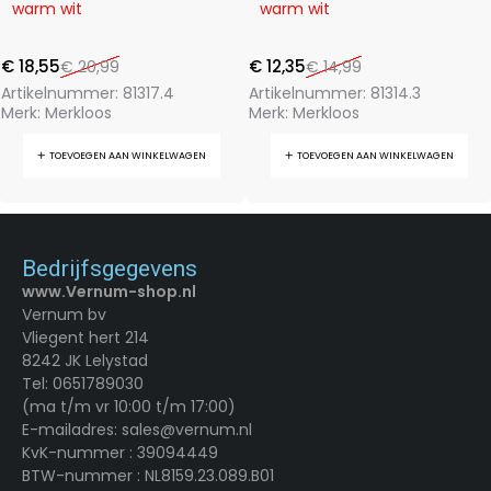
warm wit
warm wit
€
18,55
€
12,35
€
20,99
€
14,99
Artikelnummer:
81317.4
Artikelnummer:
81314.3
Merk:
Merkloos
Merk:
Merkloos
TOEVOEGEN AAN WINKELWAGEN
TOEVOEGEN AAN WINKELWAGEN
Bedrijfsgegevens
www.Vernum-shop.nl
Vernum bv
Vliegent hert 214
8242 JK Lelystad
Tel: 0651789030
(ma t/m vr 10:00 t/m 17:00)
E-mailadres: sales@vernum.nl
KvK-nummer : 39094449
BTW-nummer : NL8159.23.089.B01