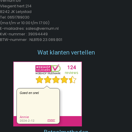
Vernum bv
Vliegent hert 214
8242 JK Lelystad
Tel: 0651789030
(ma t/m vr 10:00 t/m 17:00)
E-mailadres: sales@vernum.nl
KvK-nummer : 39094449
BTW-nummer : NL8159.23.089.B01
Wat klanten vertellen