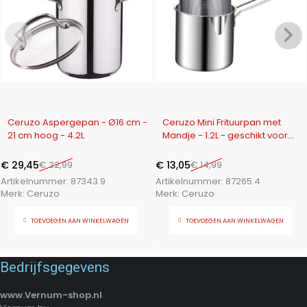
-11%
-13%
Ceruzo Aspergepan - Ø16 cm -
Ceruzo Mini Frituurpan met
21 cm hoog - 4.2L
Mandje - 1.2L - geschikt voor
gas
€
29,45
€
32,99
€
13,05
€
14,99
Artikelnummer:
87343.9
Artikelnummer:
87265.4
Merk:
Ceruzo
Merk:
Ceruzo
TOEVOEGEN AAN WINKELWAGEN
TOEVOEGEN AAN WINKELWAGEN
Bedrijfsgegevens
www.Vernum-shop.nl