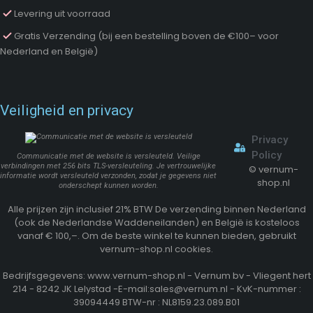
Levering uit voorraad
Gratis Verzending (bij een bestelling boven de €100– voor
Nederland en België)
Veiligheid en privacy
Privacy
Policy
Communicatie met de website is versleuteld. Veilige
verbindingen met 256 bits TLS-versleuteling. Je vertrouwelijke
©
vernum-
informatie wordt versleuteld verzonden, zodat je gegevens niet
shop.nl
onderschept kunnen worden.
Alle prijzen zijn inclusief 21% BTW De verzending binnen Nederland
(ook de Nederlandse Waddeneilanden) en België is kosteloos
vanaf € 100,–. Om de beste winkel te kunnen bieden, gebruikt
vernum-shop.nl cookies.
Bedrijfsgegevens: www.vernum-shop.nl - Vernum bv - Vliegent hert
214 - 8242 JK Lelystad -E-mail:sales@vernum.nl - KvK-nummer :
39094449 BTW-nr : NL8159.23.089.B01