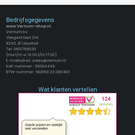
Bedrijfsgegevens
www.Vernum-shop.nl
Vernum bv
Vliegent hert 214
8242 JK Lelystad
Tel: 0651789030
(ma t/m vr 10:00 t/m 17:00)
E-mailadres: sales@vernum.nl
KvK-nummer : 39094449
BTW-nummer : NL8159.23.089.B01
Wat klanten vertellen