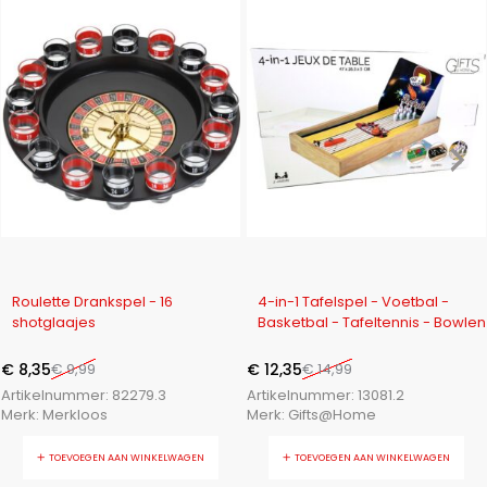
-16%
-18%
Roulette Drankspel - 16
4-in-1 Tafelspel - Voetbal -
shotglaajes
Basketbal - Tafeltennis - Bowlen
€
8,35
€
9,99
€
12,35
€
14,99
Artikelnummer:
82279.3
Artikelnummer:
13081.2
Merk:
Merkloos
Merk:
Gifts@Home
TOEVOEGEN AAN WINKELWAGEN
TOEVOEGEN AAN WINKELWAGEN