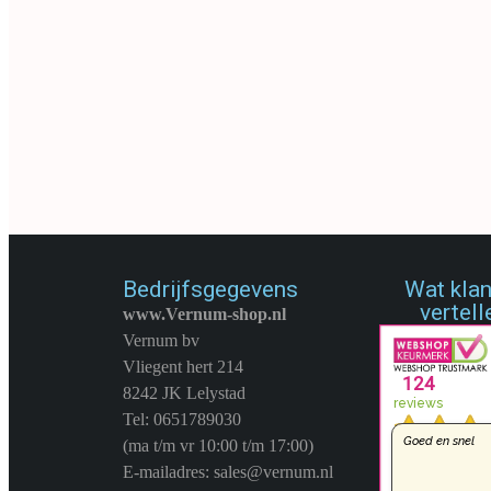
4 Stuks
€
9,65
€
5,95
€
11,99
€
7,99
Artikelnummer:
69446.9
Artikelnummer:
33575.0
Merk:
Merkloos
Merk:
Merkloos
TOEVOEGEN AAN WINKELWAGEN
TOEVOEGEN AAN WINK
Bedrijfsgegevens
Wat kla
vertell
www.Vernum-shop.nl
Vernum bv
Vliegent hert 214
8242 JK Lelystad
Tel: 0651789030
(ma t/m vr 10:00 t/m 17:00)
E-mailadres: sales@vernum.nl