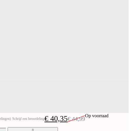
Op voorraad
€
40,35
€
44,99
elingen)
Schrijf een beoordeling