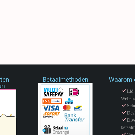
4 Stuks
4 Stuks
€
9,65
€
9,65
€
11,99
€
11,99
Artikelnummer:
65887.4
Artikelnumm
Merk:
Merkloos
Merk:
Merklo
ELWAGEN
TOEVOEGEN AAN WINKELWAGEN
TOEV
nten
Betaalmethoden
Waarom 
en
Lid 
Websh
Sche
Des
Dive
betaal
Ver