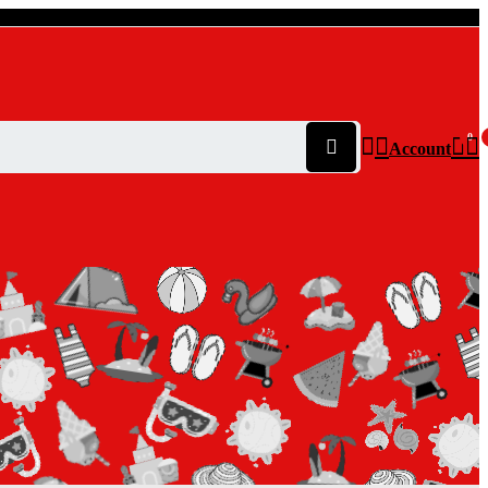
0
Account