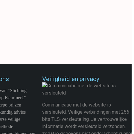
€
5,95
€
7,99
er:
69446.9
Artikelnummer:
33575.0
os
Merk:
Merkloos
OEGEN AAN WINKELWAGEN
TOEVOEGEN AAN WINKELWAGEN
ons
Veiligheid en privacy
van "Stichting
op Keurmerk"
Communicatie met de website is
rpe prijzen
versleuteld. Veilige verbindingen met 256
kundig advies
bits TLS-versleuteling. Je vertrouwelijke
rse veilige
informatie wordt versleuteld verzonden,
methode
zodat je gegevens niet onderschept kunnen
zending binnen een