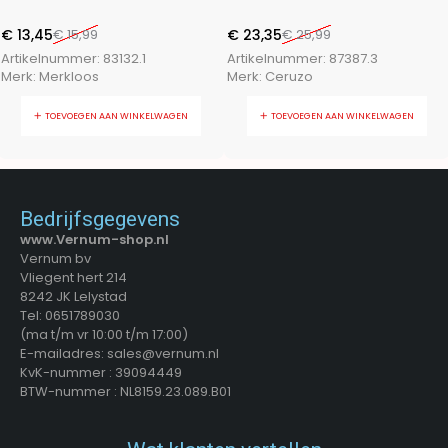
middelgrote Honden
€
13,45
€
15,99
€
23,35
€
25,99
Artikelnummer:
83132.1
Artikelnummer:
87387.3
Merk:
Merkloos
Merk:
Ceruzo
TOEVOEGEN AAN WINKELWAGEN
TOEVOEGEN AAN WINKELWAGEN
Bedrijfsgegevens
www.Vernum-shop.nl
Vernum bv
Vliegent hert 214
8242 JK Lelystad
Tel: 0651789030
(ma t/m vr 10:00 t/m 17:00)
E-mailadres: sales@vernum.nl
KvK-nummer : 39094449
BTW-nummer : NL8159.23.089.B01