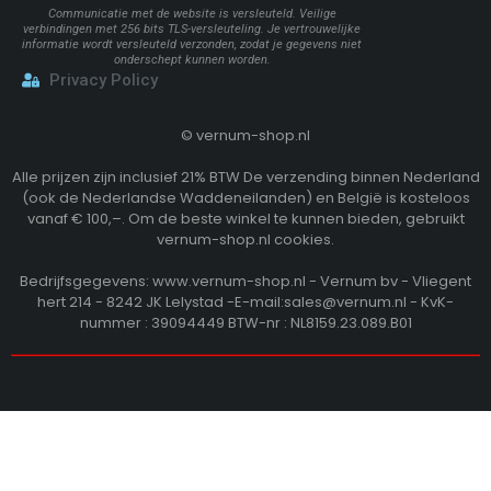
Communicatie met de website is versleuteld. Veilige
verbindingen met 256 bits TLS-versleuteling. Je vertrouwelijke
informatie wordt versleuteld verzonden, zodat je gegevens niet
onderschept kunnen worden.
Privacy Policy
©
vernum-shop.nl
Alle prijzen zijn inclusief 21% BTW De verzending binnen Nederland
(ook de Nederlandse Waddeneilanden) en België is kosteloos
vanaf € 100,–. Om de beste winkel te kunnen bieden, gebruikt
vernum-shop.nl cookies.
Bedrijfsgegevens: www.vernum-shop.nl - Vernum bv - Vliegent
hert 214 - 8242 JK Lelystad -E-mail:sales@vernum.nl - KvK-
nummer : 39094449 BTW-nr : NL8159.23.089.B01