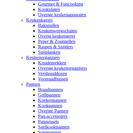
Gourmet & Funcooking
Kookplaten
Overige keukenapparaten
Keukenkgerei
Bakspullen
Keukenweegschalen
Overig keukengerei
Peper & Zoutstellen
Raspen & Snijders
Snijplanken
Keukenorganisers
Kruidenrekken
Overige keukenorganisers
Vershouddozen
Voorraadbussen
Pannen
Braadpannen
Grillpannen
Koekenpannen
Kookpannen
Overige Pannen
Pan-accessoires
Pannensets
Snelkookpannen
Soeppannen