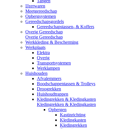
Tangen
IJzerwaren
Meetgereedschap
Opbergsystemen
Gereedschapsgordels
Gereedschapstassen- & Koffers
Overig Gereedschap
Overig Gereedschap
Werkkleding & Bescherming
Werkplaats
Elektra
Overig
Transportsystemen
Werklampen
Huishouden
Afvalemmers
Boodschappentassen & Trolleys
Droogrekken
Huishoudtrappen
Kledingrekken & Kledingkasten
Kledingrekken & Kledingkasten
Opbergen
Kastinrichting
Kledingkasten
Kledingrekken