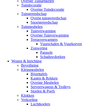
Overige Tuinartikelen
Tuindecoratie
Overige Tuindecoratie
Tuingereedschap
Overig tuingereedschap
Snoeigereedschap
Tuinmeubelen
Tuinverwarming
Overige Tuinverwarming
Terrasverwarmers
Vuurschalen & Vuurkorven
Zonwering
Parasols
Schaduwdoeken
Wonen & Inrichting
Beveiliging
Kleinmeubelen
Bijzettafels
Kasten & Rekken
Overige Meubelen
Serveerwagens & Trolleys
Stoelen & Poefs
Klokken
Verkoeling
Luchtkoelers