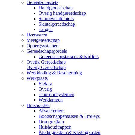
Gereedschapsets
Handgereedschap
Overig handgereedschap
Schroevendraaiers
Sleutelgereedschap
Tangen
IJzerwaren
Meetgereedschap
Opbergsystemen
Gereedschapsgordels
Gereedschapstassen- & Koffers
Overig Gereedschap
Overig Gereedschap
Werkkleding & Bescherming
Werkplaats
Elektra
Overig
Transportsystemen
Werklampen
Huishouden
Afvalemmers
Boodschappentassen & Trolleys
Droogrekken
Huishoudtrappen
Kledingrekken & Kledingkasten