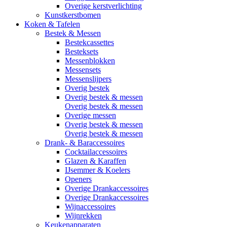
Overige kerstverlichting
Kunstkerstbomen
Koken & Tafelen
Bestek & Messen
Bestekcassettes
Besteksets
Messenblokken
Messensets
Messenslijpers
Overig bestek
Overig bestek & messen
Overig bestek & messen
Overige messen
Overig bestek & messen
Overig bestek & messen
Drank- & Baraccessoires
Cocktailaccessoires
Glazen & Karaffen
IJsemmer & Koelers
Openers
Overige Drankaccessoires
Overige Drankaccessoires
Wijnaccessoires
Wijnrekken
Keukenapparaten