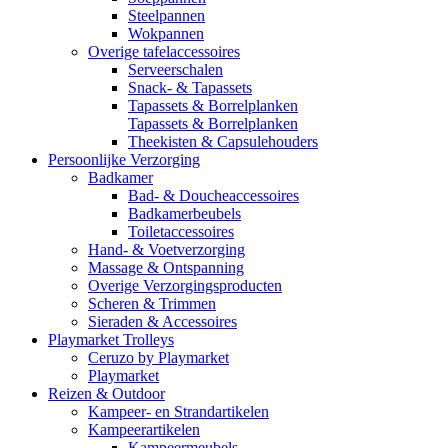
Steelpannen
Wokpannen
Overige tafelaccessoires
Serveerschalen
Snack- & Tapassets
Tapassets & Borrelplanken
Tapassets & Borrelplanken
Theekisten & Capsulehouders
Persoonlijke Verzorging
Badkamer
Bad- & Doucheaccessoires
Badkamerbeubels
Toiletaccessoires
Hand- & Voetverzorging
Massage & Ontspanning
Overige Verzorgingsproducten
Scheren & Trimmen
Sieraden & Accessoires
Playmarket Trolleys
Ceruzo by Playmarket
Playmarket
Reizen & Outdoor
Kampeer- en Strandartikelen
Kampeerartikelen
Kampeermeubels