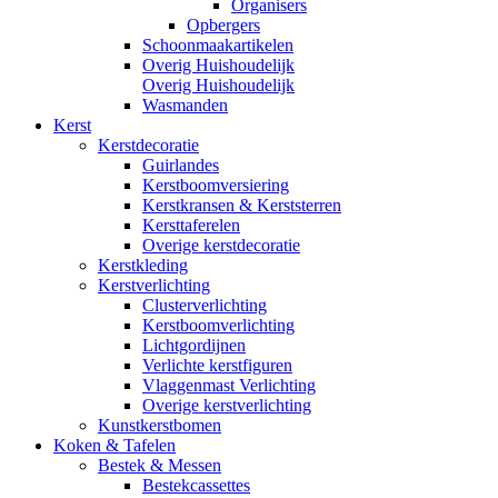
Organisers
Opbergers
Schoonmaakartikelen
Overig Huishoudelijk
Overig Huishoudelijk
Wasmanden
Kerst
Kerstdecoratie
Guirlandes
Kerstboomversiering
Kerstkransen & Kerststerren
Kersttaferelen
Overige kerstdecoratie
Kerstkleding
Kerstverlichting
Clusterverlichting
Kerstboomverlichting
Lichtgordijnen
Verlichte kerstfiguren
Vlaggenmast Verlichting
Overige kerstverlichting
Kunstkerstbomen
Koken & Tafelen
Bestek & Messen
Bestekcassettes