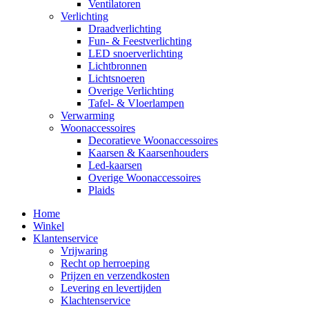
Ventilatoren
Verlichting
Draadverlichting
Fun- & Feestverlichting
LED snoerverlichting
Lichtbronnen
Lichtsnoeren
Overige Verlichting
Tafel- & Vloerlampen
Verwarming
Woonaccessoires
Decoratieve Woonaccessoires
Kaarsen & Kaarsenhouders
Led-kaarsen
Overige Woonaccessoires
Plaids
Home
Winkel
Klantenservice
Vrijwaring
Recht op herroeping
Prijzen en verzendkosten
Levering en levertijden
Klachtenservice