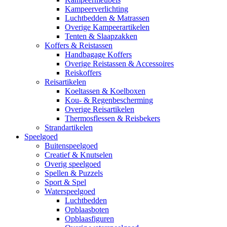
Kampeerverlichting
Luchtbedden & Matrassen
Overige Kampeerartikelen
Tenten & Slaapzakken
Koffers & Reistassen
Handbagage Koffers
Overige Reistassen & Accessoires
Reiskoffers
Reisartikelen
Koeltassen & Koelboxen
Kou- & Regenbescherming
Overige Reisartikelen
Thermosflessen & Reisbekers
Strandartikelen
Speelgoed
Buitenspeelgoed
Creatief & Knutselen
Overig speelgoed
Spellen & Puzzels
Sport & Spel
Waterspeelgoed
Luchtbedden
Opblaasboten
Opblaasfiguren