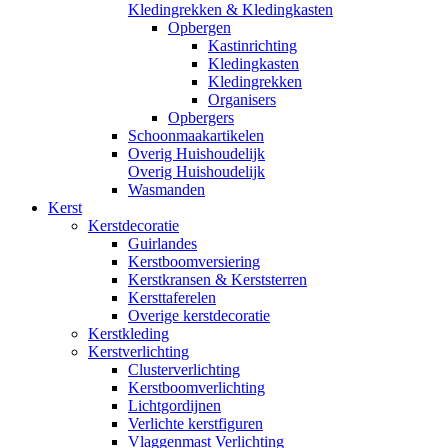
Kledingrekken & Kledingkasten
Opbergen
Kastinrichting
Kledingkasten
Kledingrekken
Organisers
Opbergers
Schoonmaakartikelen
Overig Huishoudelijk
Overig Huishoudelijk
Wasmanden
Kerst
Kerstdecoratie
Guirlandes
Kerstboomversiering
Kerstkransen & Kerststerren
Kersttaferelen
Overige kerstdecoratie
Kerstkleding
Kerstverlichting
Clusterverlichting
Kerstboomverlichting
Lichtgordijnen
Verlichte kerstfiguren
Vlaggenmast Verlichting