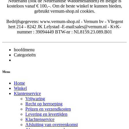
Nederland (ook de Nederlandse Waddeneilanden) en België is
kosteloos vanaf € 100,–. Om de beste winkel te kunnen bieden,
gebruikt vernum-shop.nl cookies.
Bedrijfsgegevens: www.vernum-shop.nl - Vernum bv - Vliegent
hert 214 - 8242 JK Lelystad -E-mail:sales@vernum.nl - KvK-
nummer : 39094449 BTW-nr : NL8159.23.089.B01
hoofdmenu
Categorieën
Menu
Home
Winkel
Klantenservice
Vrijwaring
Recht op herroeping
Prijzen en verzendkosten
Levering en levertijden
Klachtenservice
Afsluiting van overeenkomst