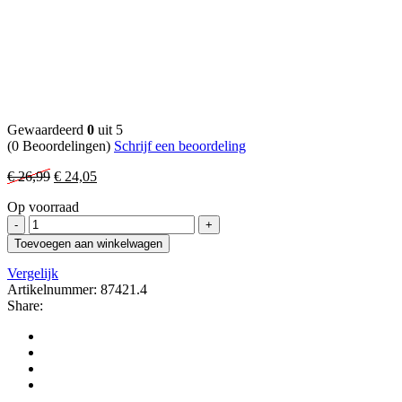
Gewaardeerd
0
uit 5
(0 Beoordelingen)
Schrijf een beoordeling
Oorspronkelijke
Huidige
€
26,99
€
24,05
prijs
prijs
Op voorraad
was:
is:
Ceruzo
€ 26,99.
€ 24,05.
Broeikas
Toevoegen aan winkelwagen
-
4
Vergelijk
verdiepingen
Artikelnummer:
87421.4
-
Share:
160
cm
aantal