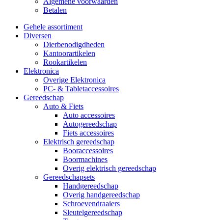
Algemene voorwaarden
Betalen
Gehele assortiment
Diversen
Dierbenodigdheden
Kantoorartikelen
Rookartikelen
Elektronica
Overige Elektronica
PC- & Tabletaccessoires
Gereedschap
Auto & Fiets
Auto accessoires
Autogereedschap
Fiets accessoires
Elektrisch gereedschap
Booraccessoires
Boormachines
Overig elektrisch gereedschap
Gereedschapsets
Handgereedschap
Overig handgereedschap
Schroevendraaiers
Sleutelgereedschap