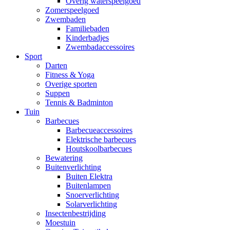
Overig waterspeelgoed
Zomerspeelgoed
Zwembaden
Familiebaden
Kinderbadjes
Zwembadaccessoires
Sport
Darten
Fitness & Yoga
Overige sporten
Suppen
Tennis & Badminton
Tuin
Barbecues
Barbecueaccessoires
Elektrische barbecues
Houtskoolbarbecues
Bewatering
Buitenverlichting
Buiten Elektra
Buitenlampen
Snoerverlichting
Solarverlichting
Insectenbestrijding
Moestuin