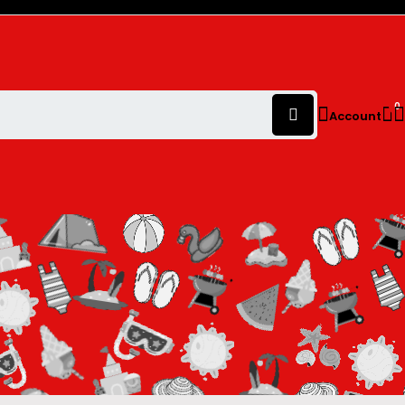
0
Account