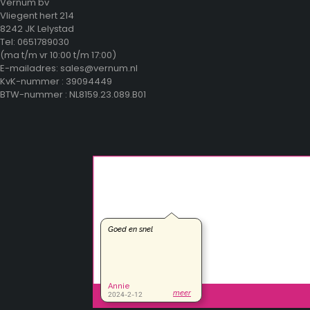
Vernum bv
Vliegent hert 214
8242 JK Lelystad
Tel: 0651789030
(ma t/m vr 10:00 t/m 17:00)
E-mailadres: sales@vernum.nl
KvK-nummer : 39094449
BTW-nummer : NL8159.23.089.B01