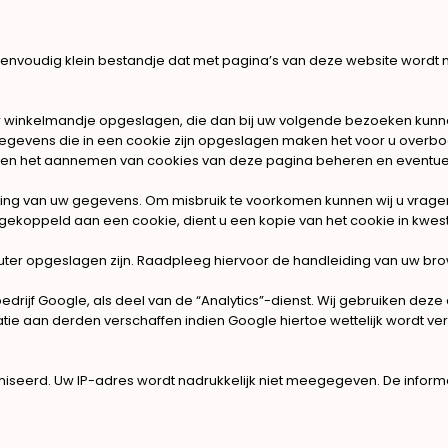
eenvoudig klein bestandje dat met pagina’s van deze website wordt
w winkelmandje opgeslagen, die dan bij uw volgende bezoeken kunne
gegevens die in een cookie zijn opgeslagen maken het voor u overb
ien het aannemen van cookies van deze pagina beheren en eventue
jdering van uw gegevens. Om misbruik te voorkomen kunnen wij u vra
ekoppeld aan een cookie, dient u een kopie van het cookie in kwest
uter opgeslagen zijn. Raadpleeg hiervoor de handleiding van uw bro
rijf Google, als deel van de “Analytics”-dienst. Wij gebruiken deze 
e aan derden verschaffen indien Google hiertoe wettelijk wordt ver
imiseerd. Uw IP-adres wordt nadrukkelijk niet meegegeven. De info