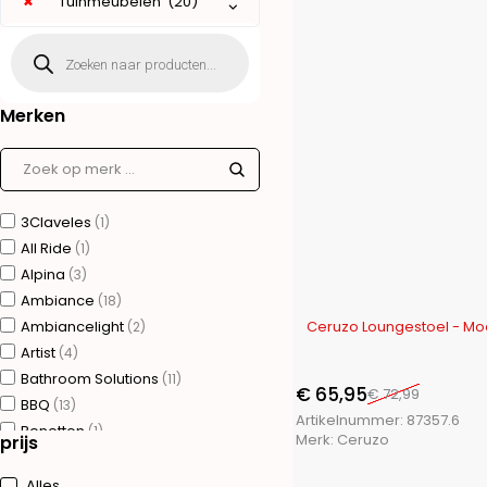
×
Tuinmeubelen (20)
Merken
3Claveles
(1)
All Ride
(1)
Alpina
(3)
Ambiance
(18)
-10%
Ambiancelight
Ceruzo Loungestoel - Mo
(2)
Artist
(4)
Bathroom Solutions
(11)
€
65,95
€
72,99
BBQ
(13)
Artikelnummer:
87357.6
Benetton
(1)
Merk:
Ceruzo
prijs
Bergner
(75)
Brudermannesmann
(31)
Alles