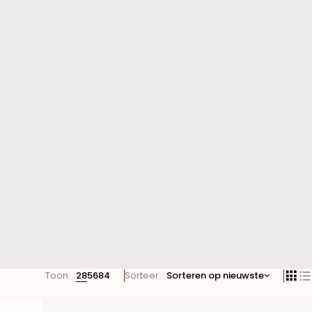
Toon:
28
56
84
Sorteer
Sorteren op nieuwste