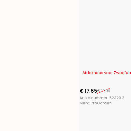
-12%
Afdekhoes voor Zweefparas
€
17,65
€
19,99
Artikelnummer:
52320.2
Merk:
ProGarden