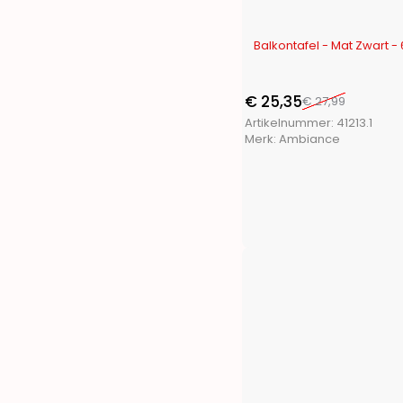
Penn
(1)
Pet Toys
(1)
-9%
Balkontafel - Mat Zwart -
Pets Collection
(3)
Playmarket
(7)
ProBeach
(3)
€
25,35
€
27,99
ProGarden
(46)
Artikelnummer:
41213.1
Merk:
Ambiance
Protenrop
(4)
ProWorld
(3)
Pure2Improve
(4)
Pyrex
(1)
Q Flexx
(2)
Redcliffs
(28)
Renberg
(13)
S.I.A.
(11)
San Ignacio
(14)
Segnale
(2)
Soundlogic
(1)
Storage Solutions
(7)
Termolex
(1)