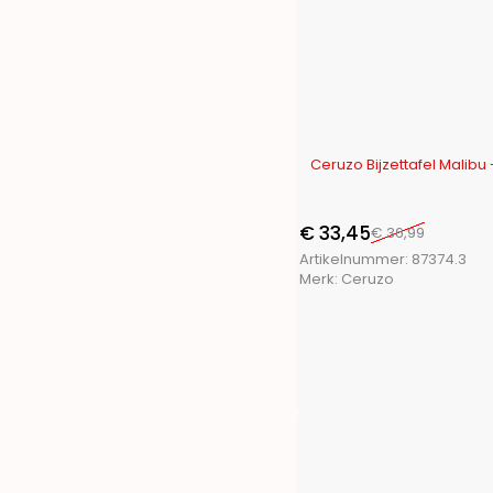
Toolpack
(21)
Trends4You
(15)
Ultra Clean
(1)
Vaggan
(17)
XQ Fresh
(2)
XQ Max
(16)
-10%
Ceruzo Bijzettafel Malibu
€
33,45
€
36,99
Artikelnummer:
87374.3
Merk:
Ceruzo