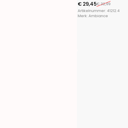
FX Tools
(9)
€
29,45
€
32,99
FXcontrol
(5)
Artikelnummer:
41212.4
Gifts@Home
(5)
Merk:
Ambiance
Greenland
(1)
Grundig
(4)
H&S Collection
(1)
Haushalt International
(2)
Hearts&Homies
(2)
Holly Jolly
(1)
Home&Styling
(10)
I-Watts Outdoor
(2)
Intex
(4)
La Cucina
(3)
Luume
(1)
Martor
(1)
Masterpro
(4)
Meister
(1)
Merkloos
(672)
Outdoor Games
(1)