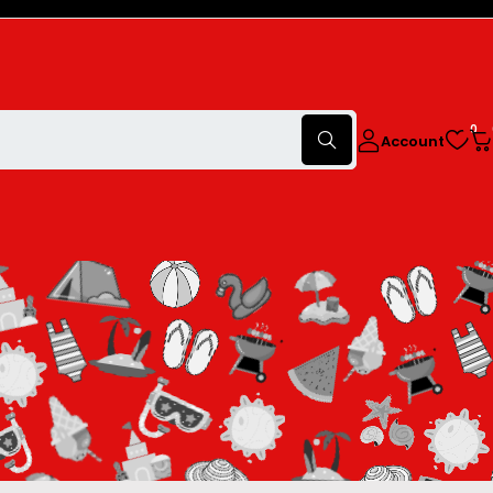
0
Account