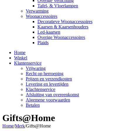
Overige Verlichting
Tafel- & Vloerlampen
Verwarming
Woonaccessoires
Decoratieve Woonaccessoires
Kaarsen & Kaarsenhouders
Led-kaarsen
Overige Woonaccessoires
Plaids
Home
Winkel
Klantenservice
Vrijwaring
Recht op herroeping
Prijzen en verzendkosten
Levering en levertijden
Klachtenservice
Afsluiting van overeenkomst
Algemene voorwaarden
Betalen
Gifts@Home
Home
/
Merk
/
Gifts@Home