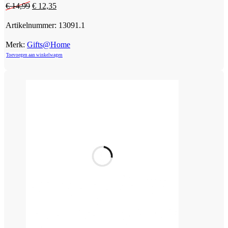
Oorspronkelijke
Huidige
€
14,99
€
12,35
prijs
prijs
was:
is:
Artikelnummer:
13091.1
€ 14,99.
€ 12,35.
Merk:
Gifts@Home
Toevoegen aan winkelwagen