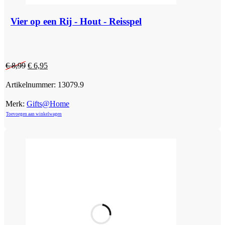
Vier op een Rij - Hout - Reisspel
Oorspronkelijke
Huidige
€
8,99
€
6,95
prijs
prijs
was:
is:
Artikelnummer:
13079.9
€ 8,99.
€ 6,95.
Merk:
Gifts@Home
Toevoegen aan winkelwagen