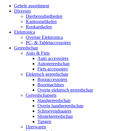
Gehele assortiment
Diversen
Dierbenodigdheden
Kantoorartikelen
Rookartikelen
Elektronica
Overige Elektronica
PC- & Tabletaccessoires
Gereedschap
Auto & Fiets
Auto accessoires
Autogereedschap
Fiets accessoires
Elektrisch gereedschap
Booraccessoires
Boormachines
Overig elektrisch gereedschap
Gereedschapsets
Handgereedschap
Overig handgereedschap
Schroevendraaiers
Sleutelgereedschap
Tangen
IJzerwaren