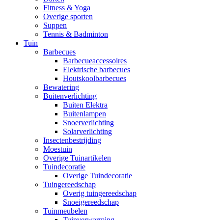
Fitness & Yoga
Overige sporten
Suppen
Tennis & Badminton
Tuin
Barbecues
Barbecueaccessoires
Elektrische barbecues
Houtskoolbarbecues
Bewatering
Buitenverlichting
Buiten Elektra
Buitenlampen
Snoerverlichting
Solarverlichting
Insectenbestrijding
Moestuin
Overige Tuinartikelen
Tuindecoratie
Overige Tuindecoratie
Tuingereedschap
Overig tuingereedschap
Snoeigereedschap
Tuinmeubelen
Tuinverwarming