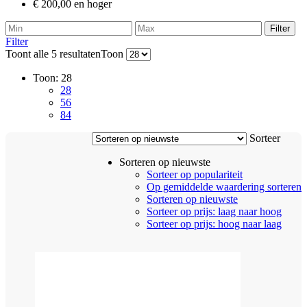
€ 200,00 en hoger
Filter
Filter
Gesorteerd
Toont alle 5 resultaten
Toon
op
Toon:
28
nieuwste
28
56
84
Sorteer
Sorteren op nieuwste
Sorteer op populariteit
Op gemiddelde waardering sorteren
Sorteren op nieuwste
Sorteer op prijs: laag naar hoog
Sorteer op prijs: hoog naar laag