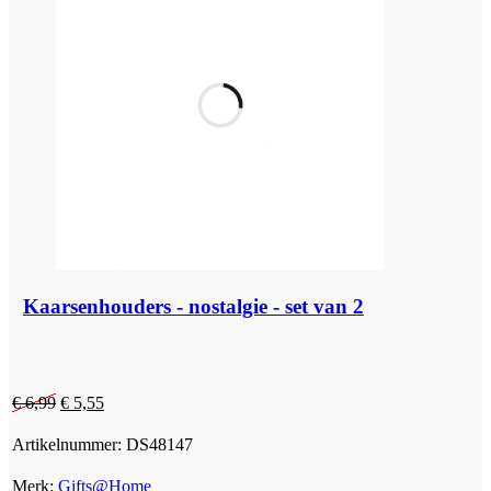
Kaarsenhouders - nostalgie - set van 2
Oorspronkelijke
Huidige
€
6,99
€
5,55
prijs
prijs
was:
is:
Artikelnummer:
DS48147
€ 6,99.
€ 5,55.
Merk:
Gifts@Home