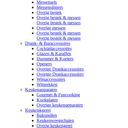
Messensets
Messenslijpers
Overig bestek
Overig bestek & messen
Overig bestek & messen
Overige messen
Overig bestek & messen
Overig bestek & messen
Drank- & Baraccessoires
Cocktailaccessoires
Glazen & Karaffen
IJsemmer & Koelers
Openers
Overige Drankaccessoires
Overige Drankaccessoires
Wijnaccessoires
Wijnrekken
Keukenapparaten
Gourmet & Funcooking
Kookplaten
Overige keukenapparaten
Keukenkgerei
Bakspullen
Keukenweegschalen
Overig keukengerei