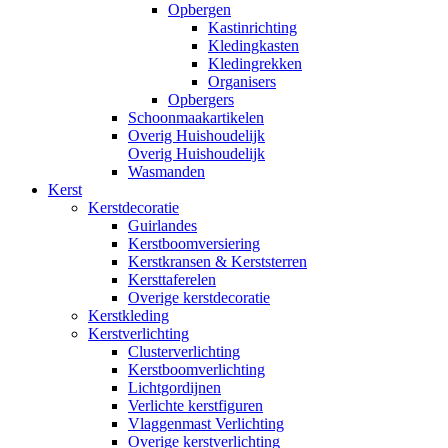
Opbergen
Kastinrichting
Kledingkasten
Kledingrekken
Organisers
Opbergers
Schoonmaakartikelen
Overig Huishoudelijk
Overig Huishoudelijk
Wasmanden
Kerst
Kerstdecoratie
Guirlandes
Kerstboomversiering
Kerstkransen & Kerststerren
Kersttaferelen
Overige kerstdecoratie
Kerstkleding
Kerstverlichting
Clusterverlichting
Kerstboomverlichting
Lichtgordijnen
Verlichte kerstfiguren
Vlaggenmast Verlichting
Overige kerstverlichting