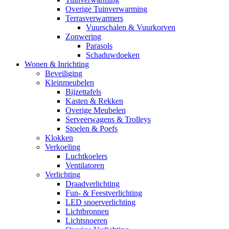
Overige Tuinverwarming
Terrasverwarmers
Vuurschalen & Vuurkorven
Zonwering
Parasols
Schaduwdoeken
Wonen & Inrichting
Beveiliging
Kleinmeubelen
Bijzettafels
Kasten & Rekken
Overige Meubelen
Serveerwagens & Trolleys
Stoelen & Poefs
Klokken
Verkoeling
Luchtkoelers
Ventilatoren
Verlichting
Draadverlichting
Fun- & Feestverlichting
LED snoerverlichting
Lichtbronnen
Lichtsnoeren