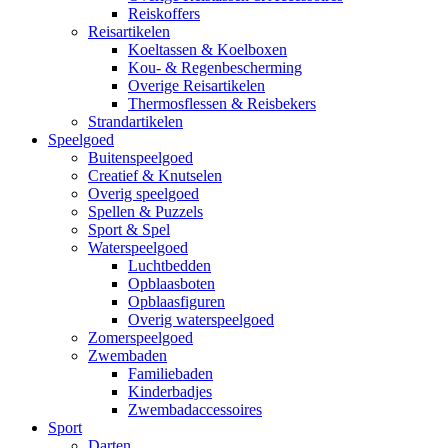
Reiskoffers
Reisartikelen
Koeltassen & Koelboxen
Kou- & Regenbescherming
Overige Reisartikelen
Thermosflessen & Reisbekers
Strandartikelen
Speelgoed
Buitenspeelgoed
Creatief & Knutselen
Overig speelgoed
Spellen & Puzzels
Sport & Spel
Waterspeelgoed
Luchtbedden
Opblaasboten
Opblaasfiguren
Overig waterspeelgoed
Zomerspeelgoed
Zwembaden
Familiebaden
Kinderbadjes
Zwembadaccessoires
Sport
Darten