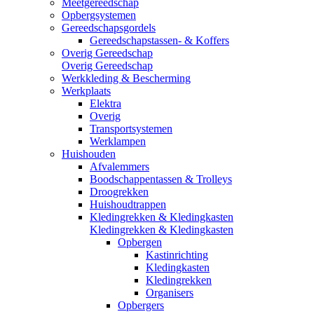
Meetgereedschap
Opbergsystemen
Gereedschapsgordels
Gereedschapstassen- & Koffers
Overig Gereedschap
Overig Gereedschap
Werkkleding & Bescherming
Werkplaats
Elektra
Overig
Transportsystemen
Werklampen
Huishouden
Afvalemmers
Boodschappentassen & Trolleys
Droogrekken
Huishoudtrappen
Kledingrekken & Kledingkasten
Kledingrekken & Kledingkasten
Opbergen
Kastinrichting
Kledingkasten
Kledingrekken
Organisers
Opbergers