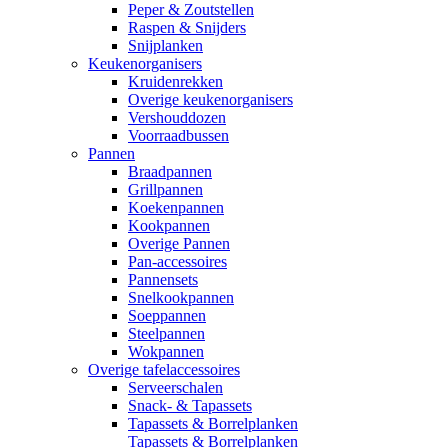
Peper & Zoutstellen
Raspen & Snijders
Snijplanken
Keukenorganisers
Kruidenrekken
Overige keukenorganisers
Vershouddozen
Voorraadbussen
Pannen
Braadpannen
Grillpannen
Koekenpannen
Kookpannen
Overige Pannen
Pan-accessoires
Pannensets
Snelkookpannen
Soeppannen
Steelpannen
Wokpannen
Overige tafelaccessoires
Serveerschalen
Snack- & Tapassets
Tapassets & Borrelplanken
Tapassets & Borrelplanken