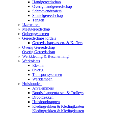
Handgereedschap
Overig handgereedschap
Schroevendraaiers
Sleutelgereedschap
Tangen
IJzerwaren
Meetgereedschap
Opbergsystemen
Gereedschapsgordels
Gereedschapstassen- & Koffers
Overig Gereedschap
Overig Gereedschap
Werkkleding & Bescherming
Werkplaats
Elektra
Overig
Transportsystemen
Werklampen
Huishouden
Afvalemmers
Boodschappentassen & Trolleys
Droogrekken
Huishoudtrappen
Kledingrekken & Kledingkasten
Kledingrekken & Kledingkasten