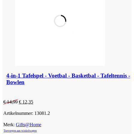
4-in-1 Tafelspel - Voetbal - Basketbal - Tafeltennis -
Bowlen
Oorspronkelijke
Huidige
€
14,99
€
12,35
prijs
prijs
was:
is:
Artikelnummer:
13081.2
€ 14,99.
€ 12,35.
Merk:
Gifts@Home
Toevoegen aan winkelwagen