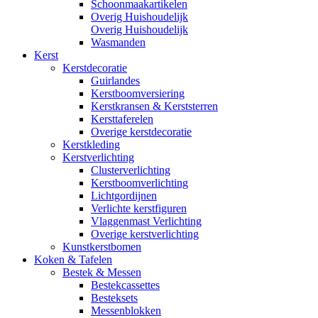
Schoonmaakartikelen
Overig Huishoudelijk
Overig Huishoudelijk
Wasmanden
Kerst
Kerstdecoratie
Guirlandes
Kerstboomversiering
Kerstkransen & Kerststerren
Kersttaferelen
Overige kerstdecoratie
Kerstkleding
Kerstverlichting
Clusterverlichting
Kerstboomverlichting
Lichtgordijnen
Verlichte kerstfiguren
Vlaggenmast Verlichting
Overige kerstverlichting
Kunstkerstbomen
Koken & Tafelen
Bestek & Messen
Bestekcassettes
Besteksets
Messenblokken