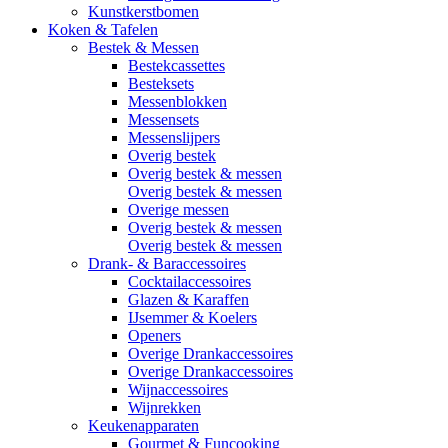
Kunstkerstbomen
Koken & Tafelen
Bestek & Messen
Bestekcassettes
Besteksets
Messenblokken
Messensets
Messenslijpers
Overig bestek
Overig bestek & messen
Overig bestek & messen
Overige messen
Overig bestek & messen
Overig bestek & messen
Drank- & Baraccessoires
Cocktailaccessoires
Glazen & Karaffen
IJsemmer & Koelers
Openers
Overige Drankaccessoires
Overige Drankaccessoires
Wijnaccessoires
Wijnrekken
Keukenapparaten
Gourmet & Funcooking