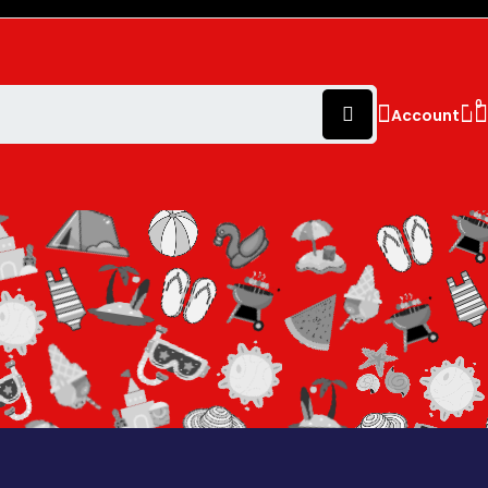
0
Account