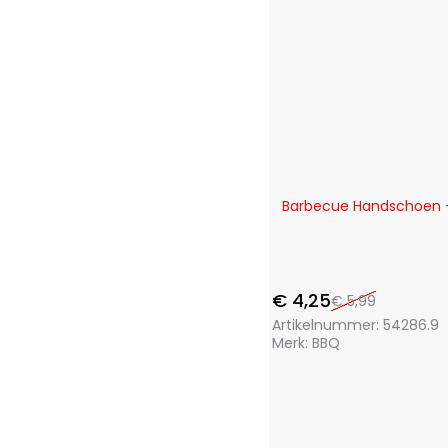
Storage Solutions
(7)
Termolex
(1)
Toolpack
(21)
Trends4You
(15)
Ultra Clean
(1)
Vaggan
(17)
XQ Fresh
(2)
XQ Max
(16)
-29%
Barbecue Handschoen - 
€
4,25
€
5,99
Artikelnummer:
54286.9
Merk:
BBQ