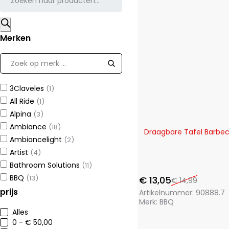
Merken
3Claveles
(1)
All Ride
(1)
Alpina
(3)
Ambiance
(18)
-13%
Draagbare Tafel Barbe
Ambiancelight
(2)
Artist
(4)
Bathroom Solutions
(11)
BBQ
(13)
€
13,05
€
14,99
Benetton
prijs
(1)
Artikelnummer:
90888.7
Merk:
BBQ
Bergner
(75)
Alles
Brudermannesmann
(31)
0 - € 50,00