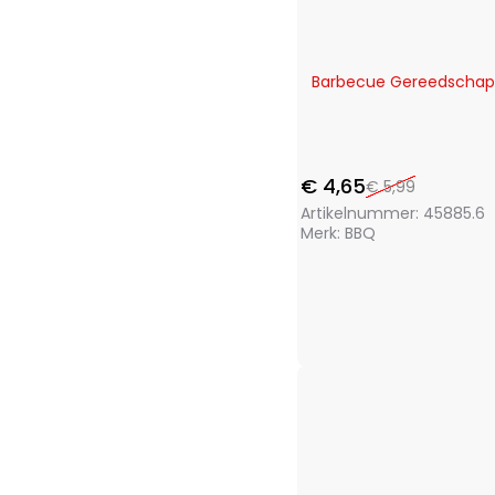
Outdoor Games
(1)
Penn
(1)
Pet Toys
(1)
-22%
Barbecue Gereedschap 
Pets Collection
(3)
Playmarket
(7)
ProBeach
(3)
ProGarden
(46)
€
4,65
€
5,99
Protenrop
(4)
Artikelnummer:
45885.6
ProWorld
(3)
Merk:
BBQ
Pure2Improve
(4)
Pyrex
(1)
Q Flexx
(2)
Redcliffs
(28)
Renberg
(13)
S.I.A.
(11)
San Ignacio
(14)
Segnale
(2)
Soundlogic
(1)