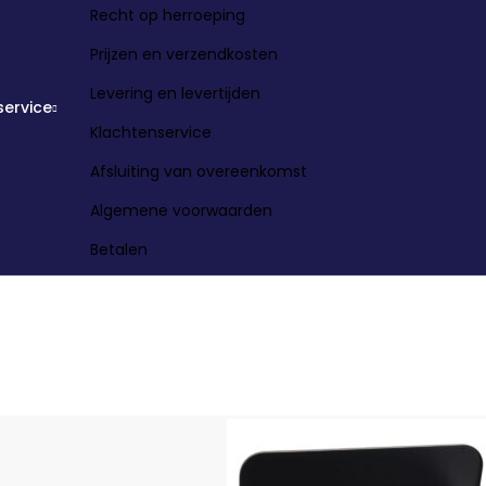
Recht op herroeping
Prijzen en verzendkosten
Levering en levertijden
service
Klachtenservice
Afsluiting van overeenkomst
Algemene voorwaarden
Betalen