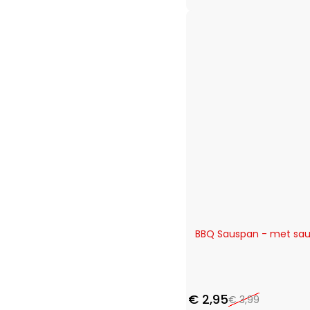
-26%
BBQ Sauspan - met sau
€
2,95
€
3,99