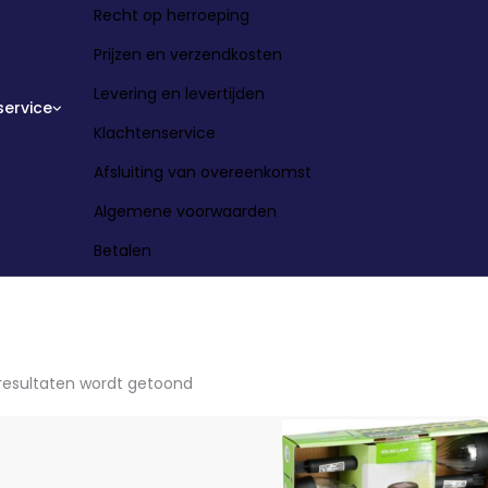
Recht op herroeping
Prijzen en verzendkosten
Levering en levertijden
service
Klachtenservice
Afsluiting van overeenkomst
Algemene voorwaarden
Betalen
 resultaten wordt getoond