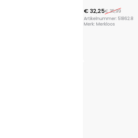
FX Tools
(9)
FXcontrol
(5)
€
32,25
€
35,99
Gifts@Home
(5)
Artikelnummer:
51862.8
Greenland
(1)
Merk:
Merkloos
Grundig
(4)
H&S Collection
(1)
Haushalt International
(2)
Hearts&Homies
(2)
Holly Jolly
(1)
Home&Styling
(10)
I-Watts Outdoor
(2)
Intex
(5)
La Cucina
(3)
Luume
(1)
Martor
(1)
Masterpro
(4)
Meister
(1)
Merkloos
(677)