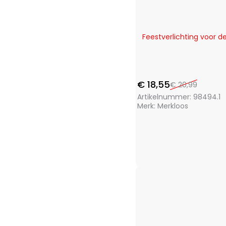
Outdoor Games
(1)
Penn
(1)
Pet Toys
(1)
-12%
Feestverlichting voor d
Pets Collection
(3)
Playmarket
(7)
ProBeach
(3)
ProGarden
(46)
€
18,55
€
20,99
Protenrop
(4)
Artikelnummer:
98494.1
ProWorld
(3)
Merk:
Merkloos
Pure2Improve
(4)
Pyrex
(1)
Q Flexx
(2)
Redcliffs
(28)
Renberg
(13)
S.I.A.
(11)
San Ignacio
(14)
Segnale
(2)
Soundlogic
(1)