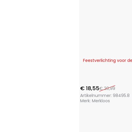
Storage Solutions
(7)
Termolex
(1)
Toolpack
(21)
Trends4You
(15)
Ultra Clean
(1)
Vaggan
(17)
XQ Fresh
(2)
XQ Max
(18)
-12%
Feestverlichting voor d
€
18,55
€
20,99
Artikelnummer:
98495.8
Merk:
Merkloos