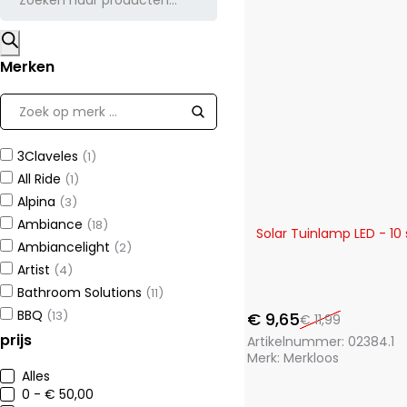
Merken
3Claveles
(1)
All Ride
(1)
Alpina
(3)
Ambiance
(18)
-20%
Solar Tuinlamp LED - 10 
Ambiancelight
(2)
Artist
(4)
Bathroom Solutions
(11)
BBQ
(13)
€
9,65
€
11,99
Benetton
prijs
(1)
Artikelnummer:
02384.1
Merk:
Merkloos
Bergner
(75)
Alles
Brudermannesmann
(31)
0 - € 50,00
Camry
(1)