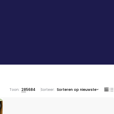
Toon:
28
56
84
Sorteer
Sorteren op nieuwste