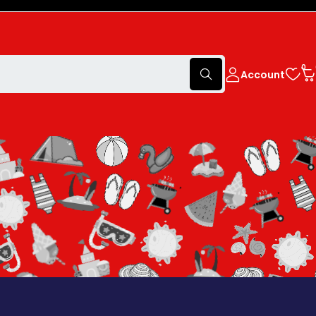
0
Account