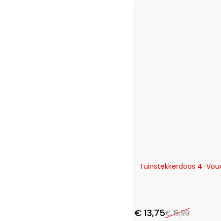
-14%
Tuinstekkerdoos 4-Vou
€
13,75
€
15,99