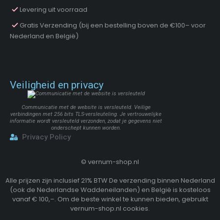
ProGarden
(46)
Levering uit voorraad
Protenrop
(4)
Gratis Verzending (bij een bestelling boven de €100– voor
ProWorld
(3)
Nederland en België)
Pure2Improve
(4)
Pyrex
(1)
Q Flexx
(2)
Redcliffs
(28)
Veiligheid en privacy
Renberg
(13)
S.I.A.
(11)
Communicatie met de website is versleuteld. Veilige
San Ignacio
(14)
verbindingen met 256 bits TLS-versleuteling. Je vertrouwelijke
informatie wordt versleuteld verzonden, zodat je gegevens niet
Segnale
(2)
onderschept kunnen worden.
Privacy Policy
Soundlogic
(1)
Storage Solutions
(7)
Termolex
©
vernum-shop.nl
(1)
Toolpack
(21)
Alle prijzen zijn inclusief 21% BTW De verzending binnen Nederland
Trends4You
(15)
(ook de Nederlandse Waddeneilanden) en België is kosteloos
Ultra Clean
(1)
vanaf € 100,–. Om de beste winkel te kunnen bieden, gebruikt
vernum-shop.nl cookies.
Vaggan
(17)