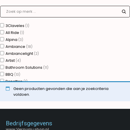
3Claveles
(1)
All Ride
(1)
Alpina
(3)
Ambiance
(18)
Ambiancelight
(2)
Artist
(4)
Bathroom Solutions
(11)
BBQ
(13)
Benetton
(1)
Bergner
Geen producten gevonden die aan je zoekcriteria
(75)
voldoen.
Brudermannesmann
(31)
Camry
(1)
Casino
(2)
Cats Collection
(1)
Bedrijfsgegevens
Ceruzo
(331)
www.Vernum-shop.nl