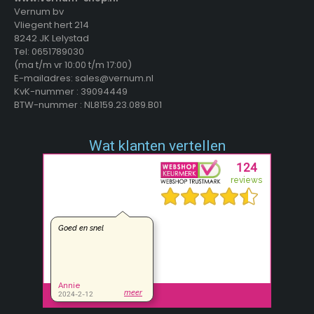
Christmas Decoration
(1)
Vernum bv
Cuisine Performance
(4)
Vliegent hert 214
DecorativeLighting
(3)
8242 JK Lelystad
Defort
Tel: 0651789030
(1)
(ma t/m vr 10:00 t/m 17:00)
Deluxa
(3)
E-mailadres: sales@vernum.nl
Dogs Collection
(4)
KvK-nummer : 39094449
Duett
(19)
BTW-nummer : NL8159.23.089.B01
Duracell
(2)
easy Maxx
(1)
Wat klanten vertellen
Easystrap
(4)
Excellent Electrics
(8)
Excellent Houseware
(99)
Fisher-Price
(1)
Free&Easy
(2)
FX Tools
(9)
FXcontrol
(5)
Gifts@Home
(5)
Greenland
(1)
Grundig
(4)