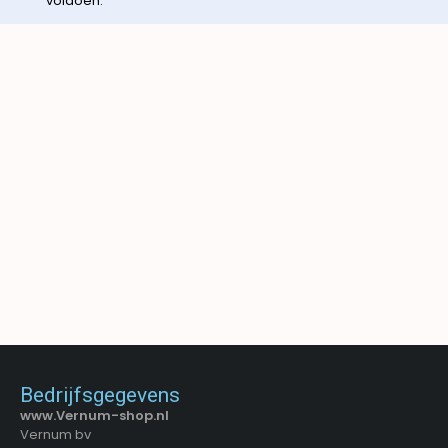
voldoen.
Bedrijfsgegevens
www.Vernum-shop.nl
Vernum bv