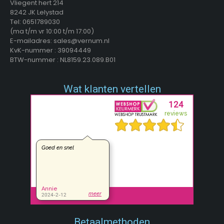
Vliegent hert 214
8242 JK Lelystad
Tel: 0651789030
(ma t/m vr 10:00 t/m 17:00)
E-mailadres: sales@vernum.nl
KvK-nummer : 39094449
BTW-nummer : NL8159.23.089.B01
Wat klanten vertellen
Betaalmethoden