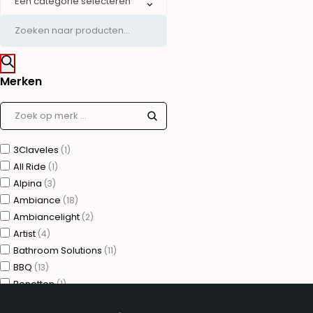
Een categorie selecteren
Merken
3Claveles
(1)
All Ride
(1)
Alpina
(3)
Ambiance
(18)
Ambiancelight
(2)
Artist
(4)
Bathroom Solutions
(11)
BBQ
(13)
Benetton
(1)
Bergner
(75)