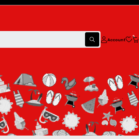
0
Account