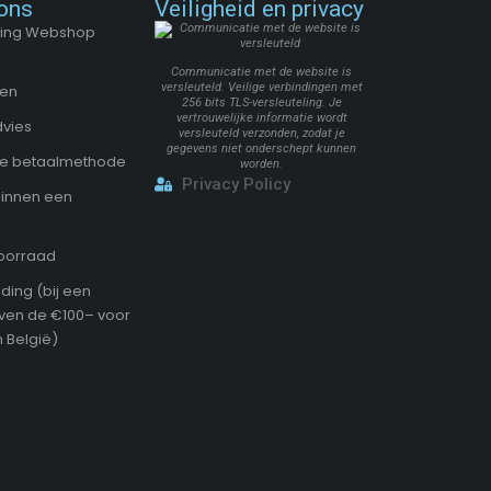
ons
Veiligheid en privacy
chting Webshop
Communicatie met de website is
versleuteld. Veilige verbindingen met
zen
256 bits TLS-versleuteling. Je
vertrouwelijke informatie wordt
dvies
versleuteld verzonden, zodat je
gegevens niet onderschept kunnen
ige betaalmethode
worden.
Privacy Policy
binnen een
voorraad
ding (bij een
oven de €100– voor
 België)