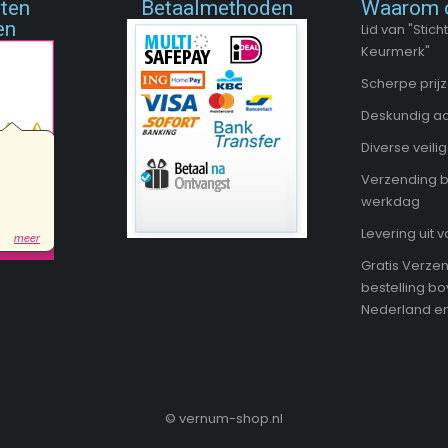
nten
Betaalmethoden
Waarom 
en
Lid van "Sti
Keurmerk"
Scherpe prij
Deskundig a
Diverse veil
Verzending 
werkdag
Levering uit 
Gratis Verzen
bestelling b
Nederland en
©
vernum-shop.nl