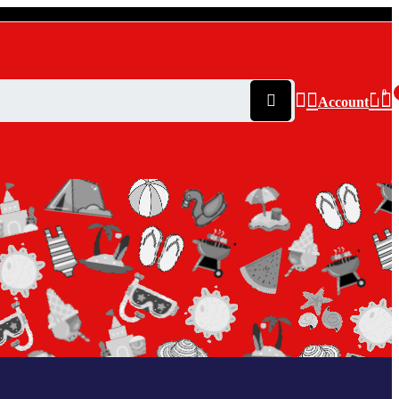
0
Account