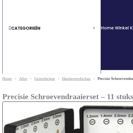
Home
Winkel
K
CATEGORIEËN
Home
Alles
Gereedschap
Handgereedschap
Precisie Schroevendra
Precisie Schroevendraaierset – 11 stuk