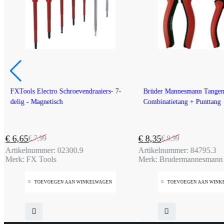
-17%
-16%
-
FXTools Electro Schroevendraaiers- 7-
Brüder Mannesmann Tangens
delig - Magnetisch
Combinatietang + Punttang
€
6,65
€
8,35
€
7,99
€
9,99
Oorspronkelijke
Huidige
Oorspronkelijke
Huidige
Artikelnummer:
02300.9
Artikelnummer:
84795.3
prijs
prijs
prijs
prijs
Merk:
FX Tools
Merk:
Brudermannesmann
was:
is:
was:
is:
€ 7,99.
€ 6,65.
€ 9,99.
€ 8,35.
TOEVOEGEN AAN WINKELWAGEN
TOEVOEGEN AAN WINK