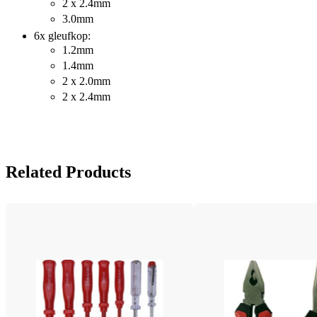
2 x 2.4mm
3.0mm
6x gleufkop:
1.2mm
1.4mm
2 x 2.0mm
2 x 2.4mm
Related Products