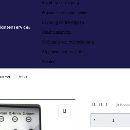
Recht op herroeping
Prijzen en verzendkosten
Levering en levertijden
lantenservice
Klachtenservice
Afsluiting van overeenkomst
Algemene voorwaarden
Betalen
aierset – 11 stuks
s
(0 Beoor
Alternative: