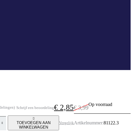
Op voorraad
€
2,85
€
3,99
delingen)
Schrijf een beoordeling
Oorspronkelijke
Huidige
prijs
prijs
Artikelnummer:
81122.3
TOEVOEGEN AAN
Vergelijk
was:
is:
WINKELWAGEN