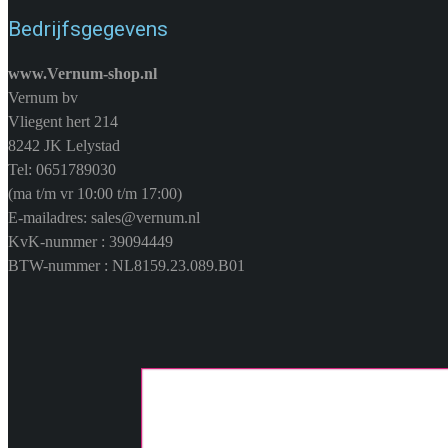
Bedrijfsgegevens
www.Vernum-shop.nl
Vernum bv
Vliegent hert 214
8242 JK Lelystad
Tel: 0651789030
(ma t/m vr 10:00 t/m 17:00)
E-mailadres: sales@vernum.nl
KvK-nummer : 39094449
BTW-nummer : NL8159.23.089.B01