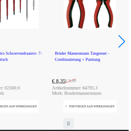
-16%
ro Schroevendraaiers- 7-
Brüder Mannesmann Tangenset -
tisch
Combinatietang + Punttang
€
8,35
€
9,99
ijke
Oorspronkelijke
Huidige
er:
02300.9
Artikelnummer:
84795.3
prijs
prijs
ls
Merk:
Brudermannesmann
was:
is:
€ 9,99.
€ 8,35.
OEGEN AAN WINKELWAGEN
TOEVOEGEN AAN WINKELWAGEN