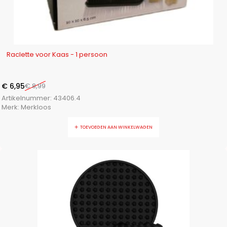
-23%
Raclette voor Kaas - 1 persoon
€
6,95
€
8,99
Artikelnummer:
43406.4
Merk:
Merkloos
TOEVOEGEN AAN WINKELWAGEN