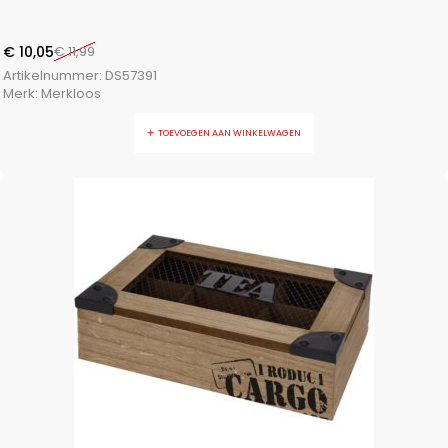
€
10,05
€
11,99
Artikelnummer:
DS57391
Merk:
Merkloos
TOEVOEGEN AAN WINKELWAGEN