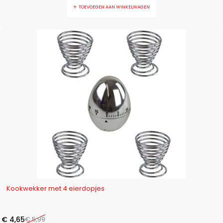
TOEVOEGEN AAN WINKELWAGEN
-22%
Kookwekker met 4 eierdopjes
€
4,65
€
5,99