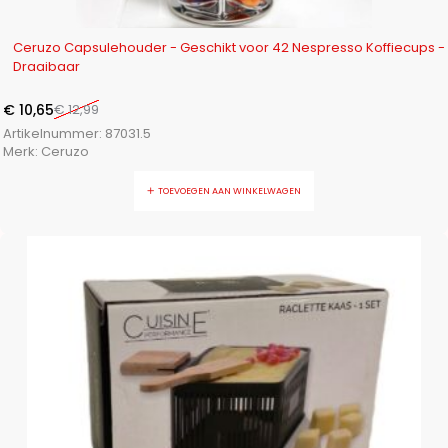
-18%
Ceruzo Capsulehouder - Geschikt voor 42 Nespresso Koffiecups -
Draaibaar
€
10,65
€
12,99
Artikelnummer:
87031.5
Merk:
Ceruzo
TOEVOEGEN AAN WINKELWAGEN