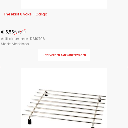
-21%
Theekist 6 vaks - Cargo
€
5,55
€
6,99
Artikelnummer:
DS10706
Merk:
Merkloos
TOEVOEGEN AAN WINKELWAGEN