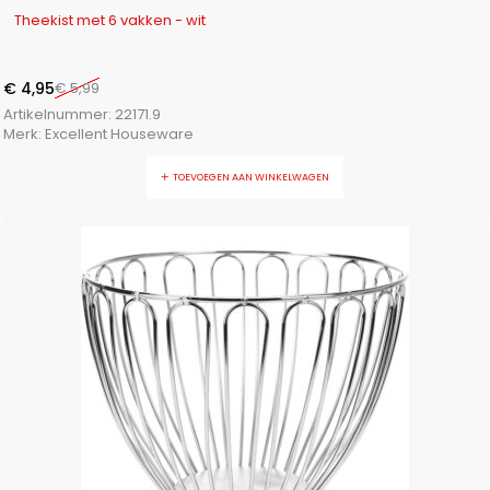
-17%
Theekist met 6 vakken - wit
€
4,95
€
5,99
Artikelnummer:
22171.9
Merk:
Excellent Houseware
TOEVOEGEN AAN WINKELWAGEN