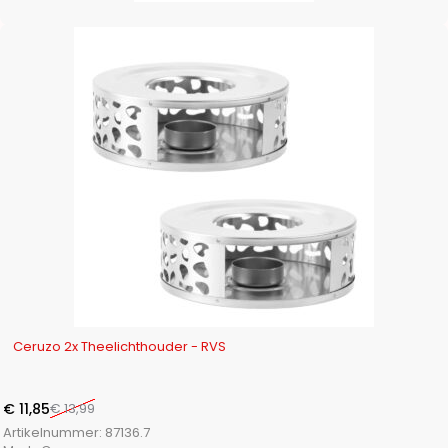
-15%
Ceruzo 2x Theelichthouder - RVS
€
11,85
€
13,99
Artikelnummer:
87136.7