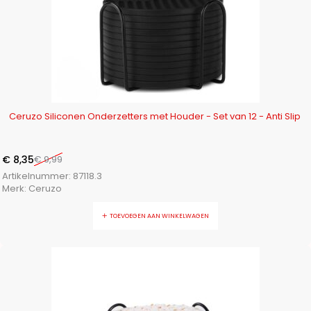
-16%
Ceruzo Siliconen Onderzetters met Houder - Set van 12 - Anti Slip
€
8,35
€
9,99
Artikelnummer:
87118.3
Merk:
Ceruzo
TOEVOEGEN AAN WINKELWAGEN