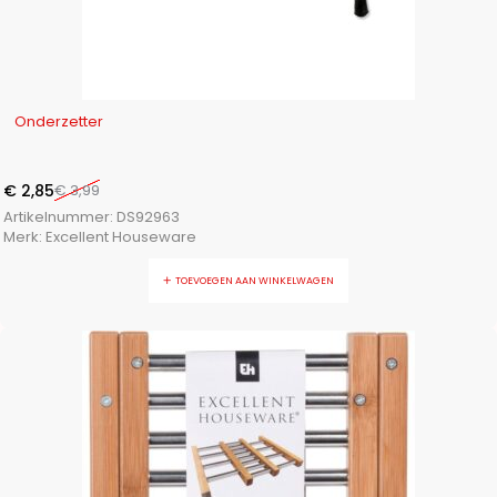
-29%
Onderzetter
€
2,85
€
3,99
Artikelnummer:
DS92963
Merk:
Excellent Houseware
TOEVOEGEN AAN WINKELWAGEN