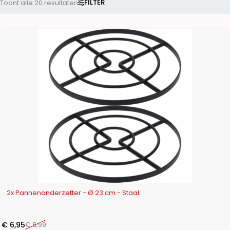
FILTER
Toont alle 20 resultaten
-23%
2x Pannenonderzetter - Ø 23 cm - Staal
€
6,95
€
8,99