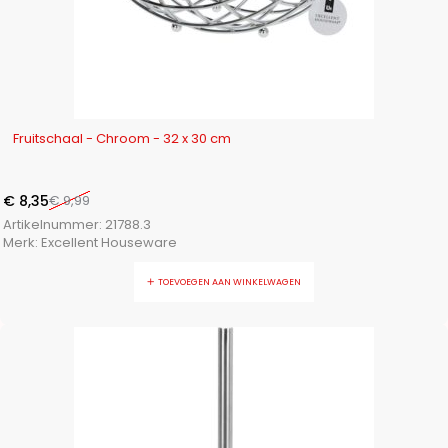
-16%
Fruitschaal - Chroom - 32 x 30 cm
€
8,35
€
9,99
Artikelnummer:
21788.3
Merk:
Excellent Houseware
TOEVOEGEN AAN WINKELWAGEN