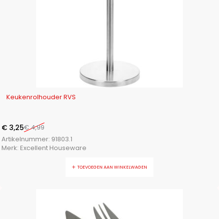
-35%
Keukenrolhouder RVS
€
3,25
€
4,99
Artikelnummer:
91803.1
Merk:
Excellent Houseware
TOEVOEGEN AAN WINKELWAGEN