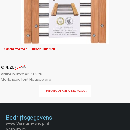
-29%
Onderzetter - uitschuifbaar
€
4,25
€
5,99
Artikelnummer:
46826.1
Merk:
Excellent Houseware
TOEVOEGEN AAN WINKELWAGEN
Bedrijfsgegevens
www.Vernum-shop.nl
Vernum bv