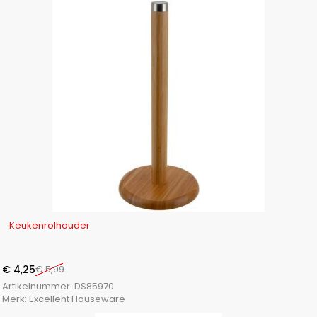
-29%
Keukenrolhouder
€
4,25
€
5,99
Artikelnummer:
DS85970
Merk:
Excellent Houseware