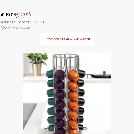
€
19,05
€
20,99
Artikelnummer:
66138.6
Merk:
Merkloos
TOEVOEGEN AAN WINKELWAGEN