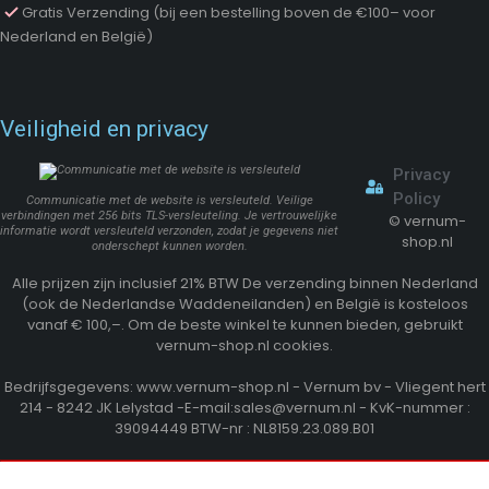
Gratis Verzending (bij een bestelling boven de €100– voor
Nederland en België)
Veiligheid en privacy
Privacy
Policy
Communicatie met de website is versleuteld. Veilige
verbindingen met 256 bits TLS-versleuteling. Je vertrouwelijke
©
vernum-
informatie wordt versleuteld verzonden, zodat je gegevens niet
shop.nl
onderschept kunnen worden.
Alle prijzen zijn inclusief 21% BTW De verzending binnen Nederland
(ook de Nederlandse Waddeneilanden) en België is kosteloos
vanaf € 100,–. Om de beste winkel te kunnen bieden, gebruikt
vernum-shop.nl cookies.
Bedrijfsgegevens: www.vernum-shop.nl - Vernum bv - Vliegent hert
214 - 8242 JK Lelystad -E-mail:sales@vernum.nl - KvK-nummer :
39094449 BTW-nr : NL8159.23.089.B01