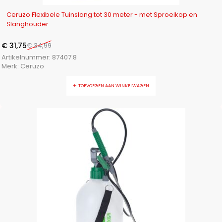
-9%
Ceruzo Flexibele Tuinslang tot 30 meter - met Sproeikop en
Slanghouder
€
31,75
€
34,99
Artikelnummer:
87407.8
Merk:
Ceruzo
TOEVOEGEN AAN WINKELWAGEN