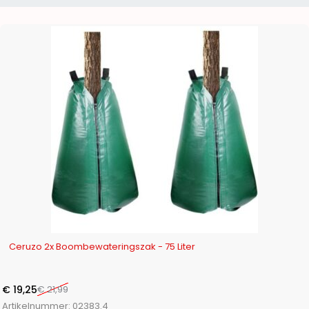
-12%
Ceruzo 2x Boombewateringszak - 75 Liter
€
19,25
€
21,99
Artikelnummer:
02383.4