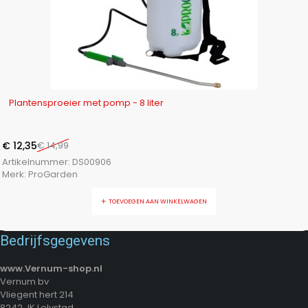
-18%
Plantensproeier met pomp - 8 liter
€
12,35
€
14,99
Artikelnummer:
DS00906
Merk:
ProGarden
TOEVOEGEN AAN WINKELWAGEN
Bedrijfsgegevens
www.Vernum-shop.nl
Vernum bv
Vliegent hert 214
8242 JK Lelystad