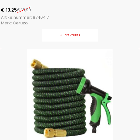
€
13,25
€
15,99
Artikelnummer:
87404.7
Merk:
Ceruzo
LEES VERDER