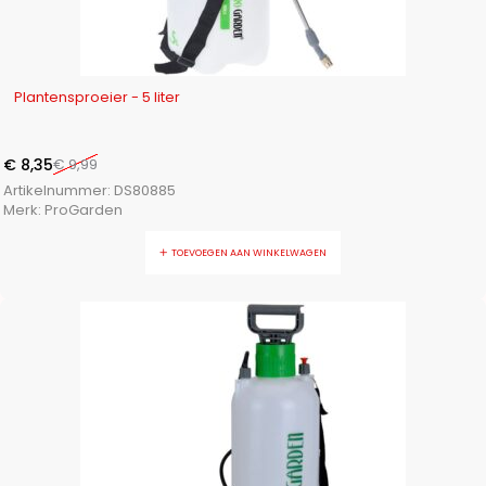
-16%
Plantensproeier - 5 liter
€
8,35
€
9,99
Artikelnummer:
DS80885
Merk:
ProGarden
TOEVOEGEN AAN WINKELWAGEN