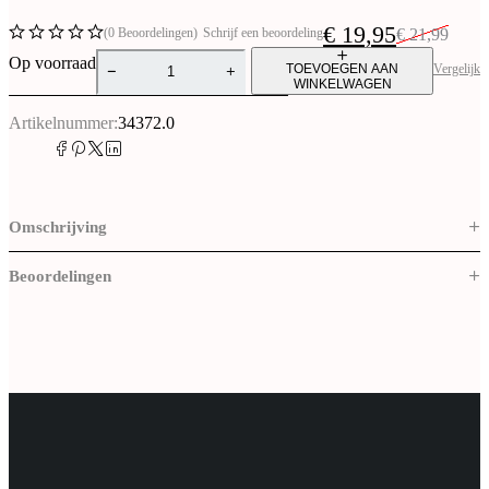
€
19,95
(0 Beoordelingen)
Schrijf een beoordeling
€
21,99
Op voorraad
Vergelijk
TOEVOEGEN AAN
WINKELWAGEN
Artikelnummer:
34372.0
Omschrijving
Beoordelingen
Bedrijfsgegevens
www.Vernum-shop.nl