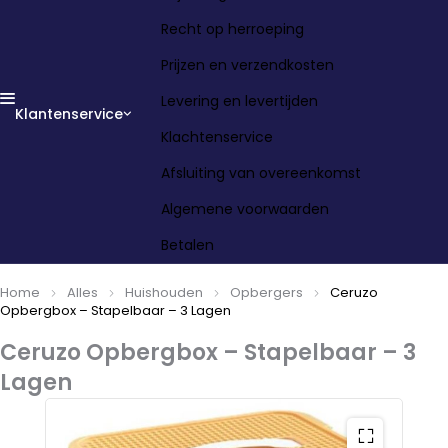
Recht op herroeping
Prijzen en verzendkosten
Levering en levertijden
Klantenservice
Klachtenservice
Afsluiting van overeenkomst
Algemene voorwaarden
Betalen
Home
Alles
Huishouden
Opbergers
Ceruzo
Opbergbox – Stapelbaar – 3 Lagen
Ceruzo Opbergbox – Stapelbaar – 3
Lagen