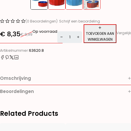
(0 Beoordelingen)
Schrijf een beoordeling
Op voorraad
€
8,35
Vergelijk
TOEVOEGEN AAN
€
9,99
WINKELWAGEN
Alternative:
Artikelnummer:
63620.8
Omschrijving
Beoordelingen
Related Products