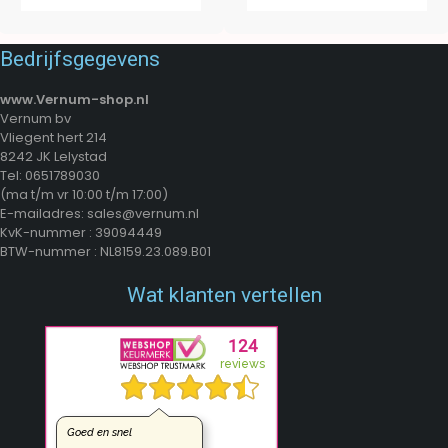
Bedrijfsgegevens
www.Vernum-shop.nl
Vernum bv
Vliegent hert 214
8242 JK Lelystad
Tel: 0651789030
(ma t/m vr 10:00 t/m 17:00)
E-mailadres: sales@vernum.nl
KvK-nummer : 39094449
BTW-nummer : NL8159.23.089.B01
Wat klanten vertellen