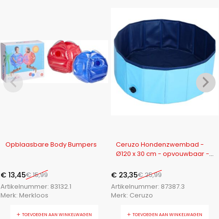
-16%
-10%
Opblaasbare Body Bumpers
Ceruzo Hondenzwembad -
Ø120 x 30 cm - opvouwbaar -
middelgrote Honden
€
13,45
€
15,99
€
23,35
€
25,99
Artikelnummer:
83132.1
Artikelnummer:
87387.3
Merk:
Merkloos
Merk:
Ceruzo
TOEVOEGEN AAN WINKELWAGEN
TOEVOEGEN AAN WINKELWAGEN