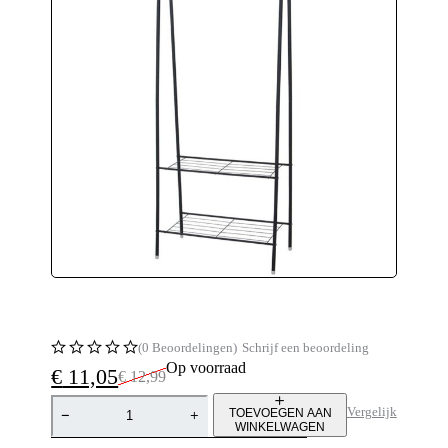
(0 Beoordelingen)
Schrijf een beoordeling
Op voorraad
€
11,05
€
12,99
Oorspronkelijke
Huidige
prijs
prijs
Vergelijk
TOEVOEGEN AAN
was:
is:
WINKELWAGEN