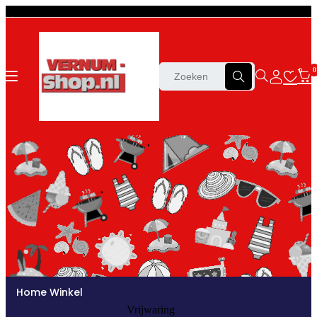
0
0
Home
Winkel
Vrijwaring