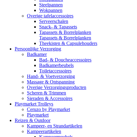
Steelpannen
Wokpannen
Overige tafelaccessoires
Serveerschalen
Snack- & Tapassets
Tapassets & Borrelplanken
Tapassets & Borrelplanken
Theekisten & Capsulehouders
Persoonlijke Verzorging
Badkamer
Bad- & Doucheaccessoires
Badkamerbeubels
Toiletaccessoires
Hand- & Voetverzorging
Massage & Ontspanning
Overige Verzorgingsproducten
Scheren & Trimmen
Sieraden & Accessoires
Playmarket Trolleys
Ceruzo by Playmarket
Playmarket
Reizen & Outdoor
Kampeer- en Strandartikelen
Kampeerartikelen
Kampeermeubels