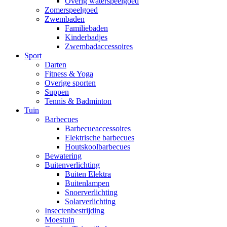
Overig waterspeelgoed
Zomerspeelgoed
Zwembaden
Familiebaden
Kinderbadjes
Zwembadaccessoires
Sport
Darten
Fitness & Yoga
Overige sporten
Suppen
Tennis & Badminton
Tuin
Barbecues
Barbecueaccessoires
Elektrische barbecues
Houtskoolbarbecues
Bewatering
Buitenverlichting
Buiten Elektra
Buitenlampen
Snoerverlichting
Solarverlichting
Insectenbestrijding
Moestuin