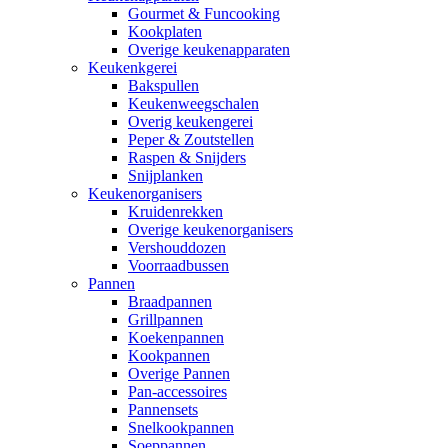
Gourmet & Funcooking
Kookplaten
Overige keukenapparaten
Keukenkgerei
Bakspullen
Keukenweegschalen
Overig keukengerei
Peper & Zoutstellen
Raspen & Snijders
Snijplanken
Keukenorganisers
Kruidenrekken
Overige keukenorganisers
Vershouddozen
Voorraadbussen
Pannen
Braadpannen
Grillpannen
Koekenpannen
Kookpannen
Overige Pannen
Pan-accessoires
Pannensets
Snelkookpannen
Soeppannen