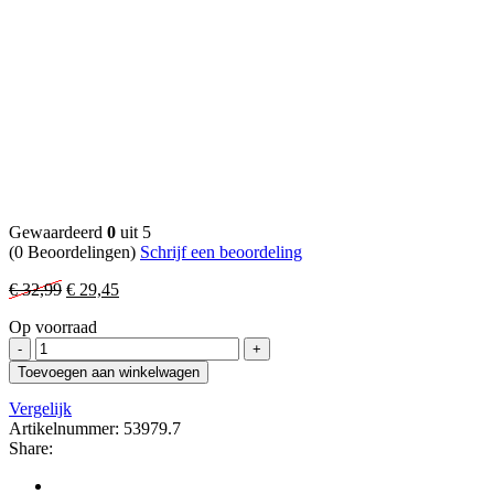
Gewaardeerd
0
uit 5
(0 Beoordelingen)
Schrijf een beoordeling
Oorspronkelijke
Huidige
€
32,99
€
29,45
prijs
prijs
Op voorraad
was:
is:
Bergner
€ 32,99.
€ 29,45.
Messenset
Toevoegen aan winkelwagen
met
Magneetblok
Vergelijk
-
Artikelnummer:
53979.7
5
Share:
delig
-