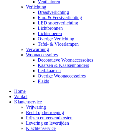
Ventilatoren
Verlichting
Draadverlichting
Fun- & Feestverlichting
LED snoerverlichting
Lichtbronnen
Lichtsnoeren
Overige Verlichting
Tafel- & Vloerlampen
Verwarming
Woonaccessoires
Decoratieve Woonaccessoires
Kaarsen & Kaarsenhouders
Led-kaarsen
Overige Woonaccessoires
Plaids
Home
Winkel
Klantenservice
Vrijwaring
Recht op herroeping
Prijzen en verzendkosten
Levering en levertijden
Klachtenservice