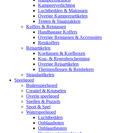
Kampeerverlichting
Luchtbedden & Matrassen
Overige Kampeerartikelen
Tenten & Slaapzakken
Koffers & Reistassen
Handbagage Koffers
Overige Reistassen & Accessoires
Reiskoffers
Reisartikelen
Koeltassen & Koelboxen
Kou- & Regenbescherming
Overige Reisartikelen
Thermosflessen & Reisbekers
Strandartikelen
Speelgoed
Buitenspeelgoed
Creatief & Knutselen
Overig speelgoed
Spellen & Puzzels
Sport & Spel
Waterspeelgoed
Luchtbedden
Opblaasboten
Opblaasfiguren