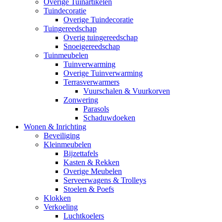
Overige Tuinartikelen
Tuindecoratie
Overige Tuindecoratie
Tuingereedschap
Overig tuingereedschap
Snoeigereedschap
Tuinmeubelen
Tuinverwarming
Overige Tuinverwarming
Terrasverwarmers
Vuurschalen & Vuurkorven
Zonwering
Parasols
Schaduwdoeken
Wonen & Inrichting
Beveiliging
Kleinmeubelen
Bijzettafels
Kasten & Rekken
Overige Meubelen
Serveerwagens & Trolleys
Stoelen & Poefs
Klokken
Verkoeling
Luchtkoelers