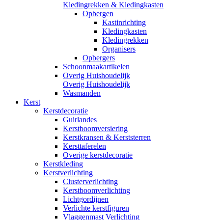
Kledingrekken & Kledingkasten
Opbergen
Kastinrichting
Kledingkasten
Kledingrekken
Organisers
Opbergers
Schoonmaakartikelen
Overig Huishoudelijk
Overig Huishoudelijk
Wasmanden
Kerst
Kerstdecoratie
Guirlandes
Kerstboomversiering
Kerstkransen & Kerststerren
Kersttaferelen
Overige kerstdecoratie
Kerstkleding
Kerstverlichting
Clusterverlichting
Kerstboomverlichting
Lichtgordijnen
Verlichte kerstfiguren
Vlaggenmast Verlichting