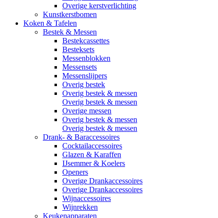
Overige kerstverlichting
Kunstkerstbomen
Koken & Tafelen
Bestek & Messen
Bestekcassettes
Besteksets
Messenblokken
Messensets
Messenslijpers
Overig bestek
Overig bestek & messen
Overig bestek & messen
Overige messen
Overig bestek & messen
Overig bestek & messen
Drank- & Baraccessoires
Cocktailaccessoires
Glazen & Karaffen
IJsemmer & Koelers
Openers
Overige Drankaccessoires
Overige Drankaccessoires
Wijnaccessoires
Wijnrekken
Keukenapparaten