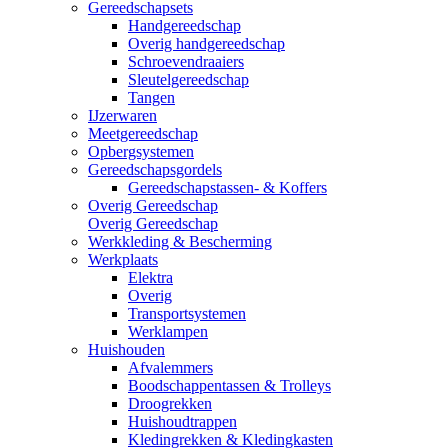
Gereedschapsets
Handgereedschap
Overig handgereedschap
Schroevendraaiers
Sleutelgereedschap
Tangen
IJzerwaren
Meetgereedschap
Opbergsystemen
Gereedschapsgordels
Gereedschapstassen- & Koffers
Overig Gereedschap
Overig Gereedschap
Werkkleding & Bescherming
Werkplaats
Elektra
Overig
Transportsystemen
Werklampen
Huishouden
Afvalemmers
Boodschappentassen & Trolleys
Droogrekken
Huishoudtrappen
Kledingrekken & Kledingkasten