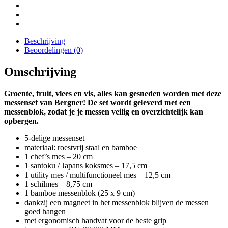
RVS
en
bamboe
aantal
Beschrijving
Beoordelingen (0)
Omschrijving
Groente, fruit, vlees en vis, alles kan gesneden worden met deze
messenset van Bergner! De set wordt geleverd met een
messenblok, zodat je je messen veilig en overzichtelijk kan
opbergen.
5-delige messenset
materiaal: roestvrij staal en bamboe
1 chef’s mes – 20 cm
1 santoku / Japans koksmes – 17,5 cm
1 utility mes / multifunctioneel mes – 12,5 cm
1 schilmes – 8,75 cm
1 bamboe messenblok (25 x 9 cm)
dankzij een magneet in het messenblok blijven de messen
goed hangen
met ergonomisch handvat voor de beste grip