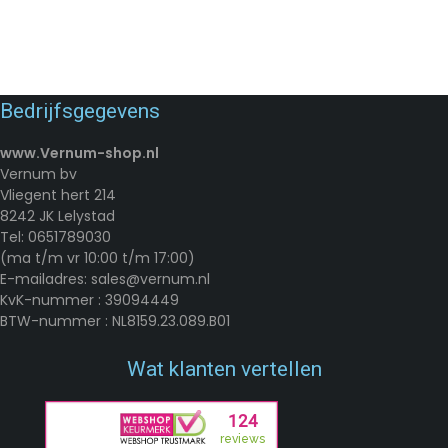
Bedrijfsgegevens
www.Vernum-shop.nl
Vernum bv
Vliegent hert 214
8242 JK Lelystad
Tel: 0651789030
(ma t/m vr 10:00 t/m 17:00)
E-mailadres: sales@vernum.nl
KvK-nummer : 39094449
BTW-nummer : NL8159.23.089.B01
Wat klanten vertellen