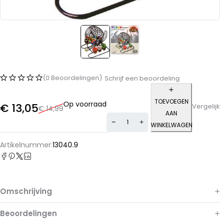
(0 Beoordelingen)
Schrijf een beoordeling
TOEVOEGEN
Op voorraad
€
13,05
Vergelijk
€
14,99
AAN
WINKELWAGEN
Alternative:
Artikelnummer:
13040.9
Omschrijving
Beoordelingen