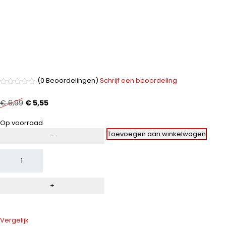
(0 Beoordelingen)
Schrijf een beoordeling
Gewaardeerd
0
€
6,99
€
5,55
uit
5
Op voorraad
Toevoegen aan winkelwagen
Vergelijk