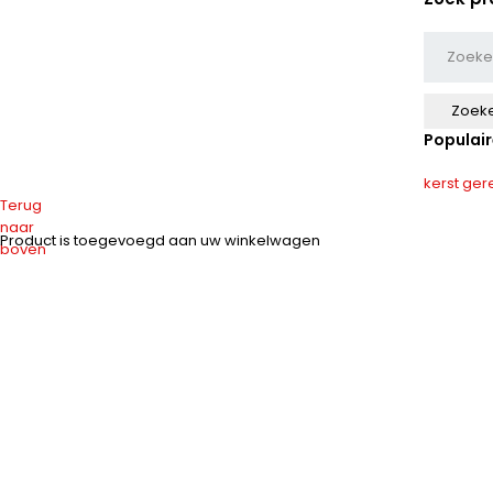
Populair
kerst
ger
Terug
naar
Product is toegevoegd aan uw winkelwagen
boven