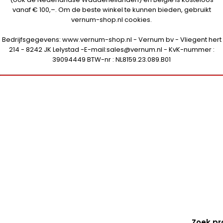
vanaf € 100,–. Om de beste winkel te kunnen bieden, gebruikt
vernum-shop.nl cookies.
Bedrijfsgegevens: www.vernum-shop.nl - Vernum bv - Vliegent hert
214 - 8242 JK Lelystad -E-mail:sales@vernum.nl - KvK-nummer :
39094449 BTW-nr : NL8159.23.089.B01
Zoek pr