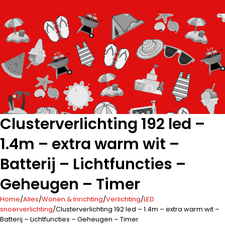
Verder winkelen
Clusterverlichting 192 led –
1.4m – extra warm wit –
Batterij – Lichtfuncties –
Geheugen – Timer
Home
/
Alles
/
Wonen & Inrichting
/
Verlichting
/
LED
snoerverlichting
/
Clusterverlichting 192 led – 1.4m – extra warm wit –
Batterij – Lichtfuncties – Geheugen – Timer