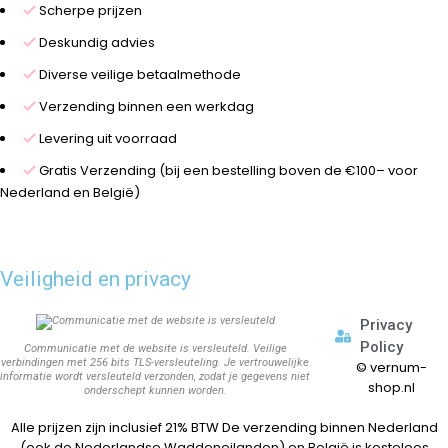
Scherpe prijzen
Deskundig advies
Diverse veilige betaalmethode
Verzending binnen een werkdag
Levering uit voorraad
Gratis Verzending (bij een bestelling boven de €100– voor
Nederland en België)
Veiligheid en privacy
Privacy
Policy
Communicatie met de website is versleuteld. Veilige
verbindingen met 256 bits TLS-versleuteling. Je vertrouwelijke
©
vernum-
informatie wordt versleuteld verzonden, zodat je gegevens niet
shop.nl
onderschept kunnen worden.
Alle prijzen zijn inclusief 21% BTW De verzending binnen Nederland
(ook de Nederlandse Waddeneilanden) en België is kosteloos