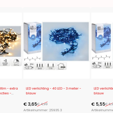
-27%
-21%
 36m - extra
LED verlichting - 40 LED - 3 meter -
LED verlicht
ncties -
blauw
blauw
€
3,65
€
5,55
€
4,99
€
6,
Artikelnummer:
25935.3
Artikelnumm