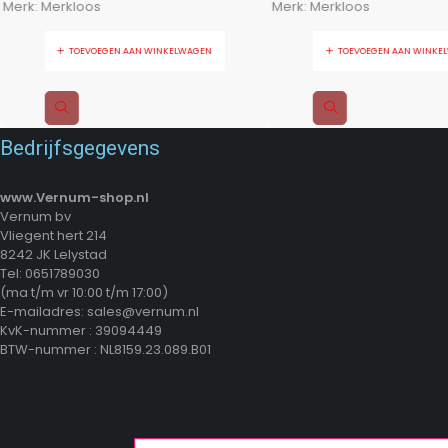
Merk:
Merkloos
Merk:
Merkloos
TOEVOEGEN AAN WINKELWAGEN
TOEVOEGEN AAN WINKE
Bedrijfsgegevens
www.Vernum-shop.nl
Vernum bv
Vliegent hert 214
8242 JK Lelystad
Tel: 0651789030
(ma t/m vr 10:00 t/m 17:00)
E-mailadres: sales@vernum.nl
KvK-nummer : 39094449
BTW-nummer : NL8159.23.089.B01