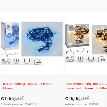
-21%
-16%
LED verlichting - 80 LED - 6 meter -
Kerstverlichting 480 led-
blauw
warm wit - Timer - Lichtfu
Geheugen - Buiten
€
5,55
€
15,15
€
6,99
€
17,99
Artikelnummer:
25936.0
Artikelnummer:
81050.0