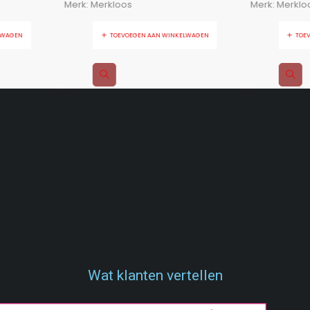
Merk:
Merkloos
Merk:
Merklo
LWAGEN
TOEVOEGEN AAN WINKELWAGEN
TOE
Wat klanten vertellen