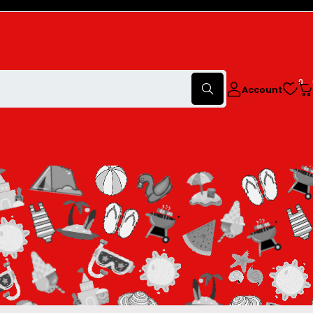
0
Account