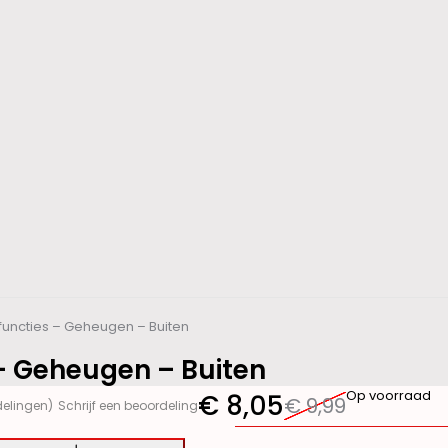
htfuncties – Geheugen – Buiten
s – Geheugen – Buiten
Op voorraad
€
8,05
€
9,99
delingen)
Schrijf een beoordeling