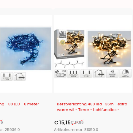
-16%
ing - 80 LED - 6 meter -
Kerstverlichting 480 led- 36m - extra
warm wit - Timer - Lichtfuncties -
Geheugen - Buiten
€
15,15
99
€
17,99
er:
25936.0
Artikelnummer:
81050.0