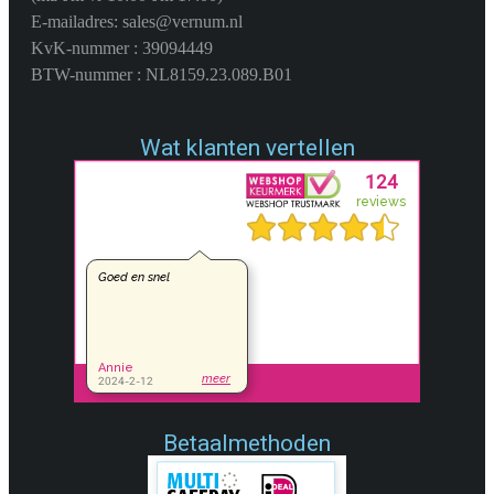
E-mailadres: sales@vernum.nl
KvK-nummer : 39094449
BTW-nummer : NL8159.23.089.B01
Wat klanten vertellen
Betaalmethoden