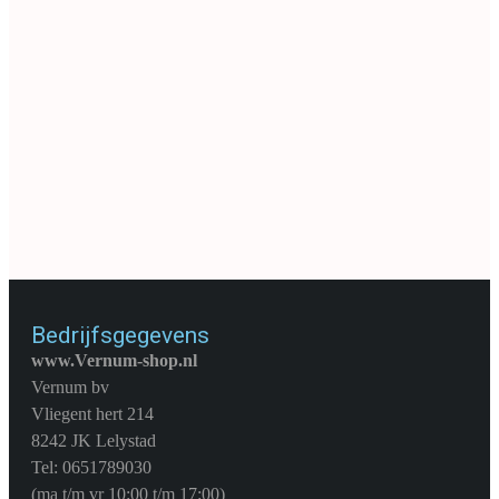
-21%
-16%
LED verlichting - 80 LED - 6 meter -
Kerstverlichting 480 led- 36m - extra
blauw
warm wit - Timer - Lichtfuncties -
Geheugen - Buiten
€
5,55
€
6,99
€
15,15
€
17,99
Artikelnummer:
25936.0
Artikelnummer:
81050.0
Merk:
Merkloos
Merk:
Merkloos
TOEVOEGEN AAN WINKELWAGEN
TOEVOEGEN AAN WINKELWAGEN
Bedrijfsgegevens
www.Vernum-shop.nl
Vernum bv
Vliegent hert 214
8242 JK Lelystad
Tel: 0651789030
(ma t/m vr 10:00 t/m 17:00)