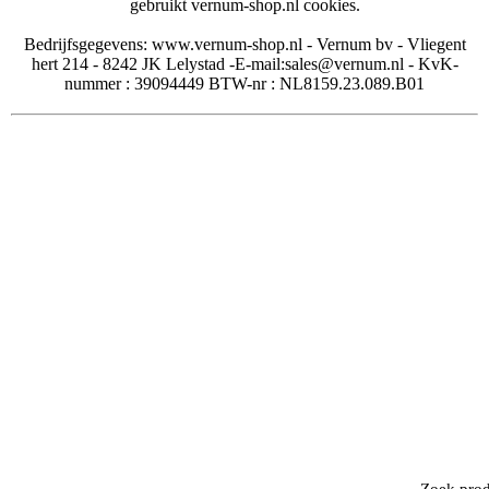
gebruikt vernum-shop.nl cookies.
Bedrijfsgegevens: www.vernum-shop.nl - Vernum bv - Vliegent
hert 214 - 8242 JK Lelystad -E-mail:sales@vernum.nl - KvK-
nummer : 39094449 BTW-nr : NL8159.23.089.B01
Zoek pro