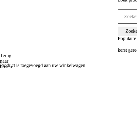
Populaire
kerst
gere
Terug
naar
Product is toegevoegd aan uw winkelwagen
boven