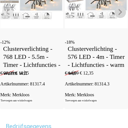
-12%
-18%
Clusterverlichting -
Clusterverlichting -
768 LED - 5.5m -
576 LED - 4m - Timer
Timer - Lichtfuncties -
- Lichtfuncties - warm
warm wit
wit
€
20,99
€
18,55
€
14,99
€
12,35
Artikelnummer:
81317.4
Artikelnummer:
81314.3
Merk:
Merkloos
Merk:
Merkloos
Toevoegen aan winkelwagen
Toevoegen aan winkelwagen
Bedrijfsgegevens