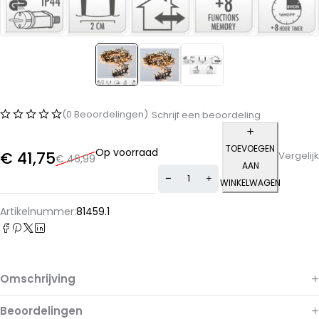
(0 Beoordelingen)
Schrijf een beoordeling
TOEVOEGEN
Op voorraad
€
41,75
Vergelijk
€
46,99
AAN
WINKELWAGEN
Alternative:
Artikelnummer:
81459.1
Omschrijving
Beoordelingen