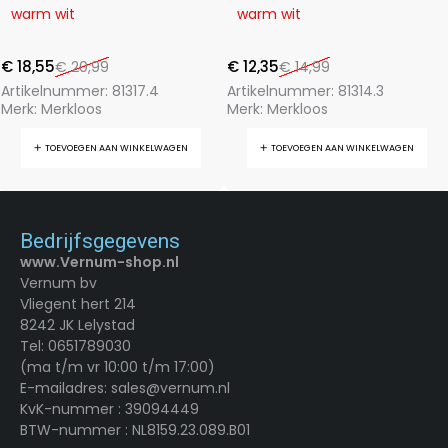
warm wit
warm wit
€
18,55
€
12,35
€
20,99
€
14,99
Artikelnummer:
81317.4
Artikelnummer:
81314.3
Merk:
Merkloos
Merk:
Merkloos
TOEVOEGEN AAN WINKELWAGEN
TOEVOEGEN AAN WINKELWAGEN
Bedrijfsgegevens
www.Vernum-shop.nl
Vernum bv
Vliegent hert 214
8242 JK Lelystad
Tel: 0651789030
(ma t/m vr 10:00 t/m 17:00)
E-mailadres: sales@vernum.nl
KvK-nummer : 39094449
BTW-nummer : NL8159.23.089.B01