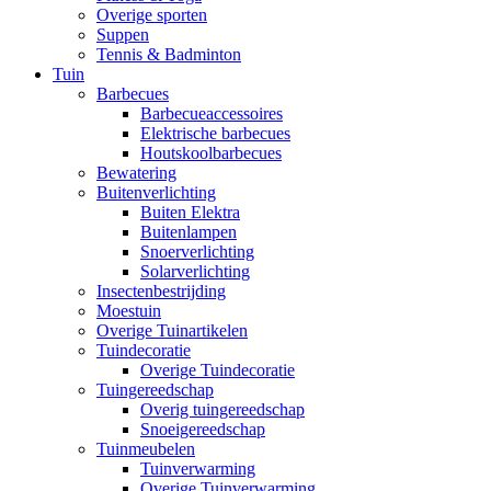
Overige sporten
Suppen
Tennis & Badminton
Tuin
Barbecues
Barbecueaccessoires
Elektrische barbecues
Houtskoolbarbecues
Bewatering
Buitenverlichting
Buiten Elektra
Buitenlampen
Snoerverlichting
Solarverlichting
Insectenbestrijding
Moestuin
Overige Tuinartikelen
Tuindecoratie
Overige Tuindecoratie
Tuingereedschap
Overig tuingereedschap
Snoeigereedschap
Tuinmeubelen
Tuinverwarming
Overige Tuinverwarming