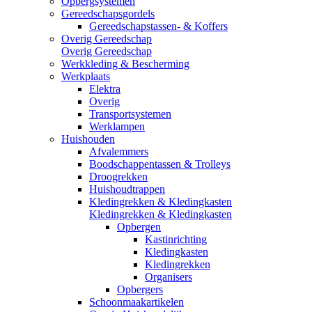
Opbergsystemen
Gereedschapsgordels
Gereedschapstassen- & Koffers
Overig Gereedschap
Overig Gereedschap
Werkkleding & Bescherming
Werkplaats
Elektra
Overig
Transportsystemen
Werklampen
Huishouden
Afvalemmers
Boodschappentassen & Trolleys
Droogrekken
Huishoudtrappen
Kledingrekken & Kledingkasten
Kledingrekken & Kledingkasten
Opbergen
Kastinrichting
Kledingkasten
Kledingrekken
Organisers
Opbergers
Schoonmaakartikelen