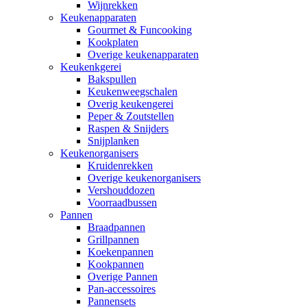
Wijnrekken
Keukenapparaten
Gourmet & Funcooking
Kookplaten
Overige keukenapparaten
Keukenkgerei
Bakspullen
Keukenweegschalen
Overig keukengerei
Peper & Zoutstellen
Raspen & Snijders
Snijplanken
Keukenorganisers
Kruidenrekken
Overige keukenorganisers
Vershouddozen
Voorraadbussen
Pannen
Braadpannen
Grillpannen
Koekenpannen
Kookpannen
Overige Pannen
Pan-accessoires
Pannensets