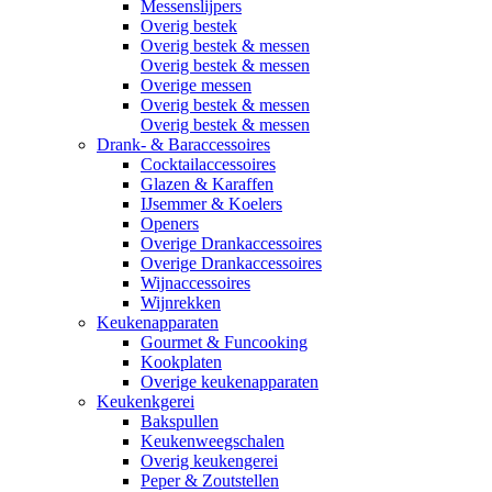
Messenslijpers
Overig bestek
Overig bestek & messen
Overig bestek & messen
Overige messen
Overig bestek & messen
Overig bestek & messen
Drank- & Baraccessoires
Cocktailaccessoires
Glazen & Karaffen
IJsemmer & Koelers
Openers
Overige Drankaccessoires
Overige Drankaccessoires
Wijnaccessoires
Wijnrekken
Keukenapparaten
Gourmet & Funcooking
Kookplaten
Overige keukenapparaten
Keukenkgerei
Bakspullen
Keukenweegschalen
Overig keukengerei
Peper & Zoutstellen