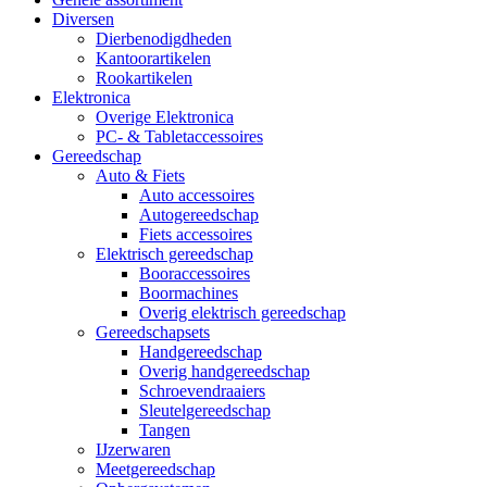
Diversen
Dierbenodigdheden
Kantoorartikelen
Rookartikelen
Elektronica
Overige Elektronica
PC- & Tabletaccessoires
Gereedschap
Auto & Fiets
Auto accessoires
Autogereedschap
Fiets accessoires
Elektrisch gereedschap
Booraccessoires
Boormachines
Overig elektrisch gereedschap
Gereedschapsets
Handgereedschap
Overig handgereedschap
Schroevendraaiers
Sleutelgereedschap
Tangen
IJzerwaren
Meetgereedschap