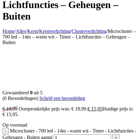
Lichtfuncties – Geheugen –
Buiten
Home
/
Alles
/
Kerst
/
Kerstverlichting
/
Clusterverlichting
/
Microcluster –
700 led – 14m – warm wit – Timer – Lichtfuncties – Geheugen –
Buiten
Gewaardeerd
0
uit 5
(0 Beoordelingen)
Schrijf een beoordeling
€
18,99
Oorspronkelijke prijs was: € 18,99.
€
15,95
Huidige prijs is:
€ 15,95.
Op voorraad
Microcluster - 700 led - 14m - warm wit - Timer - Lichtfuncties -
Geheugen - Buiten aantal