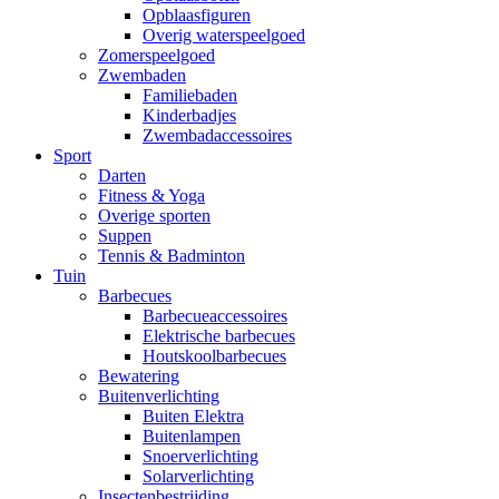
Opblaasfiguren
Overig waterspeelgoed
Zomerspeelgoed
Zwembaden
Familiebaden
Kinderbadjes
Zwembadaccessoires
Sport
Darten
Fitness & Yoga
Overige sporten
Suppen
Tennis & Badminton
Tuin
Barbecues
Barbecueaccessoires
Elektrische barbecues
Houtskoolbarbecues
Bewatering
Buitenverlichting
Buiten Elektra
Buitenlampen
Snoerverlichting
Solarverlichting
Insectenbestrijding