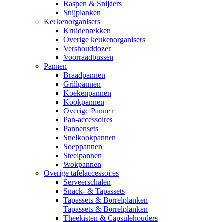
Raspen & Snijders
Snijplanken
Keukenorganisers
Kruidenrekken
Overige keukenorganisers
Vershouddozen
Voorraadbussen
Pannen
Braadpannen
Grillpannen
Koekenpannen
Kookpannen
Overige Pannen
Pan-accessoires
Pannensets
Snelkookpannen
Soeppannen
Steelpannen
Wokpannen
Overige tafelaccessoires
Serveerschalen
Snack- & Tapassets
Tapassets & Borrelplanken
Tapassets & Borrelplanken
Theekisten & Capsulehouders