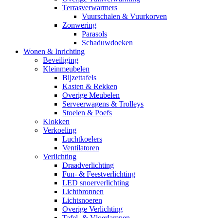
Terrasverwarmers
Vuurschalen & Vuurkorven
Zonwering
Parasols
Schaduwdoeken
Wonen & Inrichting
Beveiliging
Kleinmeubelen
Bijzettafels
Kasten & Rekken
Overige Meubelen
Serveerwagens & Trolleys
Stoelen & Poefs
Klokken
Verkoeling
Luchtkoelers
Ventilatoren
Verlichting
Draadverlichting
Fun- & Feestverlichting
LED snoerverlichting
Lichtbronnen
Lichtsnoeren
Overige Verlichting
Tafel- & Vloerlampen