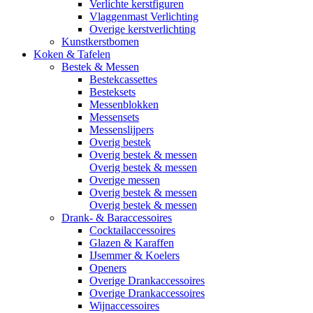
Verlichte kerstfiguren
Vlaggenmast Verlichting
Overige kerstverlichting
Kunstkerstbomen
Koken & Tafelen
Bestek & Messen
Bestekcassettes
Besteksets
Messenblokken
Messensets
Messenslijpers
Overig bestek
Overig bestek & messen
Overig bestek & messen
Overige messen
Overig bestek & messen
Overig bestek & messen
Drank- & Baraccessoires
Cocktailaccessoires
Glazen & Karaffen
IJsemmer & Koelers
Openers
Overige Drankaccessoires
Overige Drankaccessoires
Wijnaccessoires