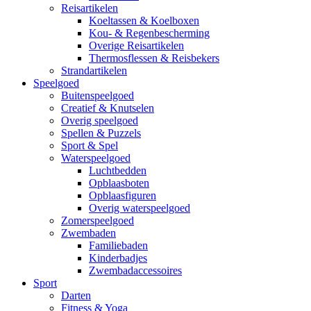
Reisartikelen
Koeltassen & Koelboxen
Kou- & Regenbescherming
Overige Reisartikelen
Thermosflessen & Reisbekers
Strandartikelen
Speelgoed
Buitenspeelgoed
Creatief & Knutselen
Overig speelgoed
Spellen & Puzzels
Sport & Spel
Waterspeelgoed
Luchtbedden
Opblaasboten
Opblaasfiguren
Overig waterspeelgoed
Zomerspeelgoed
Zwembaden
Familiebaden
Kinderbadjes
Zwembadaccessoires
Sport
Darten
Fitness & Yoga