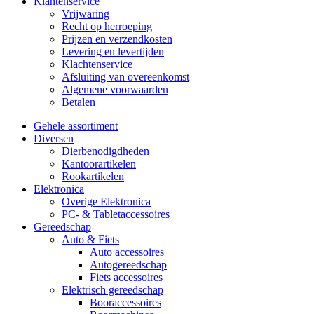
Klantenservice
Vrijwaring
Recht op herroeping
Prijzen en verzendkosten
Levering en levertijden
Klachtenservice
Afsluiting van overeenkomst
Algemene voorwaarden
Betalen
Gehele assortiment
Diversen
Dierbenodigdheden
Kantoorartikelen
Rookartikelen
Elektronica
Overige Elektronica
PC- & Tabletaccessoires
Gereedschap
Auto & Fiets
Auto accessoires
Autogereedschap
Fiets accessoires
Elektrisch gereedschap
Booraccessoires