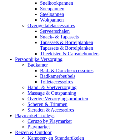
Snelkookpannen
Soeppannen
Steelpannen
Wokpannen
Overige tafelaccessoires
Serveerschalen
Snack- & Tapassets
Tapassets & Borrelplanken
Tapassets & Borrelplanken
Theekisten & Capsulehouders
Persoonlijke Verzorging
Badkamer
Bad- & Doucheaccessoires
Badkamerbeubels
Toiletaccessoires
Hand- & Voetverzorging
Massage & Ontspanning
Overige Verzorgingsproducten
Scheren & Trimmen
Sieraden & Accessoires
Playmarket Trolleys
Ceruzo by Playmarket
Playmarket
Reizen & Outdoor
Kampeer- en Strandartikelen