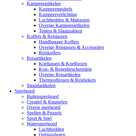
Kampeerartikelen
Kampeermeubels
Kampeerverlichting
Luchtbedden & Matrassen
Overige Kampeerartikelen
Tenten & Slaapzakken
Koffers & Reistassen
Handbagage Koffers
Overige Reistassen & Accessoires
Reiskoffers
Reisartikelen
Koeltassen & Koelboxen
Kou- & Regenbescherming
Overige Reisartikelen
Thermosflessen & Reisbekers
Strandartikelen
Speelgoed
Buitenspeelgoed
Creatief & Knutselen
Overig speelgoed
Spellen & Puzzels
Sport & Spel
Waterspeelgoed
Luchtbedden
Opblaasboten