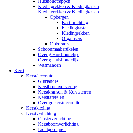
Huishoudtrappen
Kledingrekken & Kledingkasten
Kledingrekken & Kledingkasten
Opbergen
Kastinrichting
Kledingkasten
Kledingrekken
Organisers
Opbergers
Schoonmaakartikelen
Overig Huishoudelijk
Overig Huishoudelijk
Wasmanden
Kerst
Kerstdecoratie
Guirlandes
Kerstboomversiering
Kerstkransen & Kerststerren
Kersttaferelen
Overige kerstdecoratie
Kerstkleding
Kerstverlichting
Clusterverlichting
Kerstboomverlichting
Lichtgordijnen