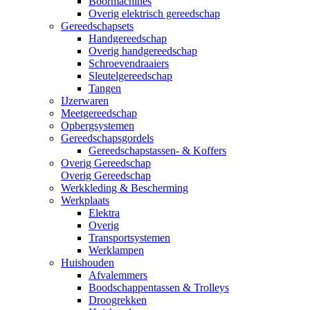
Boormachines
Overig elektrisch gereedschap
Gereedschapsets
Handgereedschap
Overig handgereedschap
Schroevendraaiers
Sleutelgereedschap
Tangen
IJzerwaren
Meetgereedschap
Opbergsystemen
Gereedschapsgordels
Gereedschapstassen- & Koffers
Overig Gereedschap
Overig Gereedschap
Werkkleding & Bescherming
Werkplaats
Elektra
Overig
Transportsystemen
Werklampen
Huishouden
Afvalemmers
Boodschappentassen & Trolleys
Droogrekken