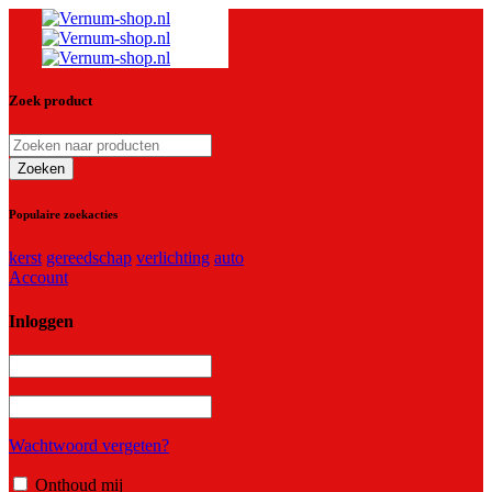
Zoek product
Populaire zoekacties
kerst
gereedschap
verlichting
auto
Account
Inloggen
Wachtwoord vergeten?
Onthoud mij