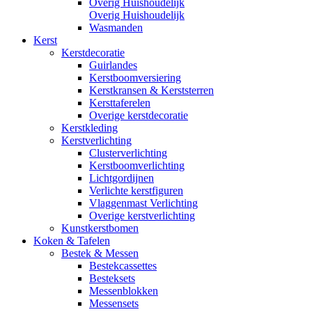
Overig Huishoudelijk
Overig Huishoudelijk
Wasmanden
Kerst
Kerstdecoratie
Guirlandes
Kerstboomversiering
Kerstkransen & Kerststerren
Kersttaferelen
Overige kerstdecoratie
Kerstkleding
Kerstverlichting
Clusterverlichting
Kerstboomverlichting
Lichtgordijnen
Verlichte kerstfiguren
Vlaggenmast Verlichting
Overige kerstverlichting
Kunstkerstbomen
Koken & Tafelen
Bestek & Messen
Bestekcassettes
Besteksets
Messenblokken
Messensets